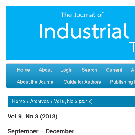
Home
About
Login
Search
Current
A
About the Journal
Guide for Authors
Publishing 
Home
>
Archives
>
Vol 9, No 3 (2013)
Vol 9, No 3 (2013)
September – December