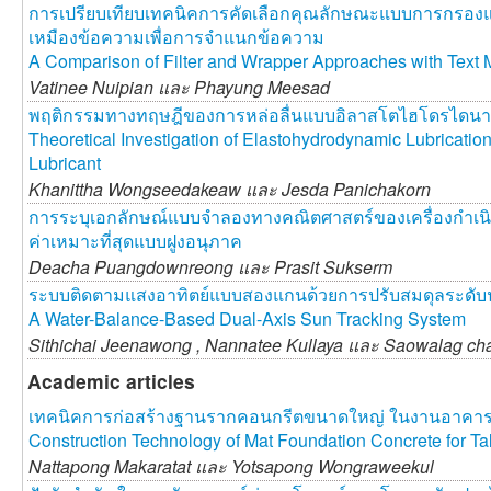
การเปรียบเทียบเทคนิคการคัดเลือกคุณลักษณะแบบการกร
เหมืองข้อความเพื่อการจำแนกข้อความ
A Comparison of Filter and Wrapper Approaches with Text Mi
Vatinee Nuipian และ
Phayung Meesad
พฤติกรรมทางทฤษฎีของการหล่อลื่นแบบอิลาสโตไฮโดรไดนามิ
Theoretical Investigation of Elastohydrodynamic Lubrication 
Lubricant
Khanittha Wongseedakeaw และ
Jesda Panichakorn
การระบุเอกลักษณ์แบบจำลองทางคณิตศาสตร์ของเครื่องกำเน
ค่าเหมาะที่สุดแบบฝูงอนุภาค
Deacha Puangdownreong และ
Prasit Sukserm
ระบบติดตามแสงอาทิตย์แบบสองแกนด้วยการปรับสมดุลระดับน
A Water-Balance-Based Dual-Axis Sun Tracking System
Sithichai Jeenawong ,
Nannatee Kullaya และ
Saowalag ch
Academic articles
เทคนิคการก่อสร้างฐานรากคอนกรีตขนาดใหญ่ ในงานอาคาร
Construction Technology of Mat Foundation Concrete for Tal
Nattapong Makaratat และ
Yotsapong Wongraweekul