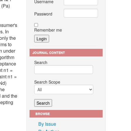
Username
 (Pa)
Password
nsumer's
Remember me
s. In
only the
ims to
an under
JOURNAL CONTENT
lgorithm
Search
ceptance
nt n1 =
aint n1 =
Search Scope
Nd)
the
d and the
cepting
BROWSE
By Issue