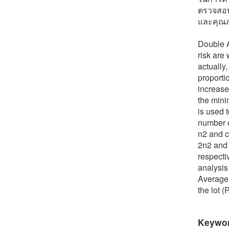
ตรวจสอบเ
และคุณภ
Double A
risk are 
actually
proporti
increase
the mini
is used 
number o
n2 and c
2n2 and 
respecti
analysis
Average 
the lot 
Keywo