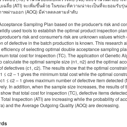
ฉลี่ย (ATI) จะเพิ่มขึ้นด้วย ในขณะที่ความน่าจะเป็นที่จะยอมรับรุ่น
าพผ่านออก (AOQ) มีค่าลดลงตามลำดับ
cceptance Sampling Plan based on the producer's risk and co
wildly used tools to establish the optimal product inspection plan
, producer's risk and consumer's risk are unknown values which 
on of defective in the batch production is known. This research a
 efficiency of selecting optimal double acceptance sampling pl
mum total cost for inspection (TC). The application of Genetic A
to calculate the optimal sample size (n1, n2) and the optimal ac
f defectives (c1, c2). The results show that the optimal constrai
1 ≤ c2 – 1 gives the minimum total cost while the optimal constr
c1 ≤ c2 – 1 gives maximum number of defective item detected (
vely. In addition, when the sample size increases, the results of 
 show that total cost for inspection (TC), defective items detecte
Total Inspection (ATI) are increasing while the probability of ac
(Pa) and the Average Outgoing Quality (AOQ) are decreasing.
rds