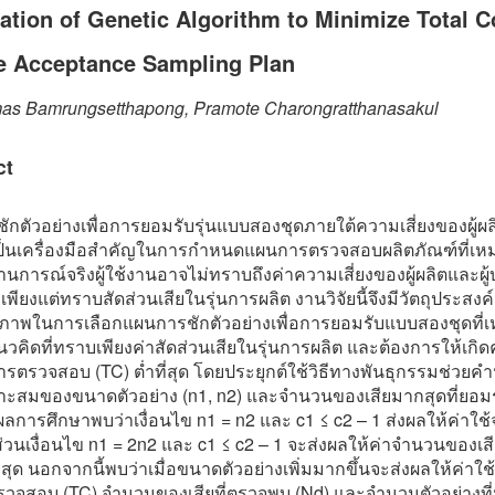
ation of Genetic Algorithm to Minimize Total C
e Acceptance Sampling Plan
s Bamrungsetthapong, Pramote Charongratthanasakul
ct
กตัวอย่างเพื่อการยอมรับรุ่นแบบสองชุดภายใต้ความเสี่ยงของผู้ผลิ
ป็นเครื่องมือสำคัญในการกำหนดแผนการตรวจสอบผลิตภัณฑ์ที่เ
านการณ์จริงผู้ใช้งานอาจไม่ทราบถึงค่าความเสี่ยงของผู้ผลิตและผู
ง เพียงแต่ทราบสัดส่วนเสียในรุ่นการผลิต งานวิจัยนี้จึงมีวัตถุประสงค์เพ
ิภาพในการเลือกแผนการชักตัวอย่างเพื่อการยอมรับแบบสองชุดที
วคิดที่ทราบเพียงค่าสัดส่วนเสียในรุ่นการผลิต และต้องการให้เกิดค
รตรวจสอบ (TC) ต่ำที่สุด โดยประยุกต์ใช้วิธีทางพันธุกรรมช่วย
หมาะสมของขนาดตัวอย่าง (n1, n2) และจำนวนของเสียมากสุดที่ยอมร
 ผลการศึกษาพบว่าเงื่อนไข n1 = n2 และ c1 ≤ c2 – 1 ส่งผลให้ค่าใช
ด ส่วนเงื่อนไข n1 = 2n2 และ c1 ≤ c2 – 1 จะส่งผลให้ค่าจำนวนของเสี
สุด นอกจากนี้พบว่าเมื่อขนาดตัวอย่างเพิ่มมากขึ้นจะส่งผลให้ค่าใช
วจสอบ (TC) จำนวนของเสียที่ตรวจพบ (Nd) และจำนวนตัวอย่างที