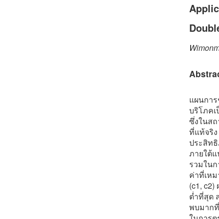
Applic
Doubl
Wimonma
Abstra
แผนการชั
บริโภคเ
ซึ่งในสถ
ที่แท้จริ
ประสิทธ
ภายใต้แน
รวมในกา
ค่าที่เ
(c1, c2)
ต่ำที่สุ
พบมากที่
ในการตร