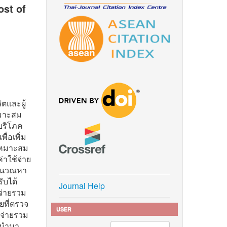
ost of
ตและผู้
หมาะสม
้บริโภค
ื่อเพิ่ม
่เหมาะสม
่าใช้จ่าย
คำนวณหา
ับได้
Journal Help
้จ่ายรวม
ยที่ตรวจ
USER
้จ่ายรวม
่นำมา