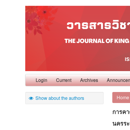
Login
Current
Archives
Announce
Home
Show about the authors
การคาด
นครระ