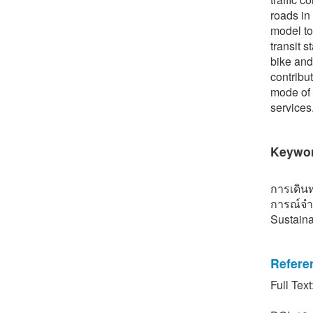
roads in
model to
transit s
bike and
contribu
mode of 
services
Keywo
การเดิน
การณ์จำ
Sustaina
Refere
Full Text
[1] Prac
Thai). A