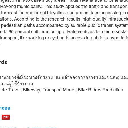
 Rayong municipality. This study applies the traffic and transport
 forecast the number of bicyclists and pedestrians accessing to
tations. According to the research results, high-quality infrastruct
 pedestrian paths accompanied by suitable public transit syste
te to 60 percent shift from using private vehicles to a more susta
transport, like walking or cycling to access to public transportat
.
rds
ทางอย่างยั่งยืน; ทางจักรยาน; แบบจำลองการจราจรและขนส่ง; แ
นวนผู้ใช้จักรยาน
ble Travel; Bikeway; Transport Model; Bike Riders Prediction
nces
:
PDF
hachat. (2020, July). 10 things that make you to know Rayong [On
vailable: https://www.prachachat.net/d-life/ news-491377