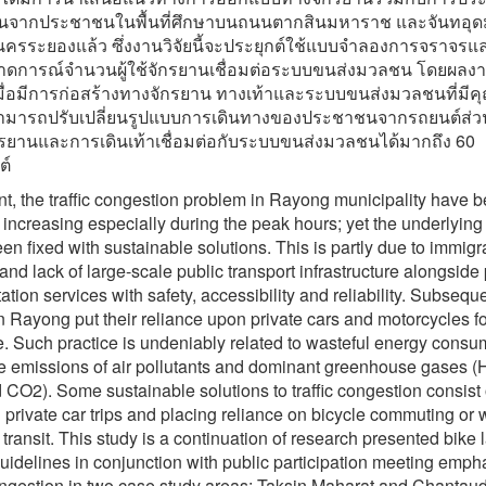
ห็นจากประชาชนในพื้นที่ศึกษาบนถนนตากสินมหาราช และจันทอุด
ครระยองแล้ว ซึ่งงานวิจัยนี้จะประยุกต์ใช้แบบจำลองการจราจรแ
ดการณ์จำนวนผู้ใช้จักรยานเชื่อมต่อระบบขนส่งมวลชน โดยผลงาน
เมื่อมีการก่อสร้างทางจักรยาน ทางเท้าและระบบขนส่งมวลชนที่มีค
ามารถปรับเปลี่ยนรูปแบบการเดินทางของประชาชนจากรถยนต์ส่วน
กรยานและการเดินเท้าเชื่อมต่อกับระบบขนส่งมวลชนได้มากถึง 60
ต์
nt, the traffic congestion problem in Rayong municipality have 
 increasing especially during the peak hours; yet the underlyin
een fixed with sustainable solutions. This is partly due to immigr
and lack of large-scale public transport infrastructure alongside
ation services with safety, accessibility and reliability. Subseque
n Rayong put their reliance upon private cars and motorcycles fo
 Such practice is undeniably related to wasteful energy consu
e emissions of air pollutants and dominant greenhouse gases 
CO2). Some sustainable solutions to traffic congestion consist 
 private car trips and placing reliance on bicycle commuting or 
 transit. This study is a continuation of research presented bike 
uidelines in conjunction with public participation meeting emph
congestion in two case study areas: Taksin Maharat and Chanta