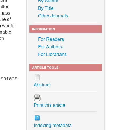
By Author
ation
By Title
 mass
Other Journals
ure of
m would
INFORMATION
inable
ion
For Readers
For Authors
For Librarians
ARTICLE TOOLS
ละการคาด
Abstract
Print this article
line] (in
Indexing metadata