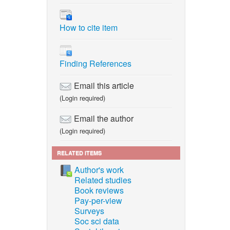
le
, pp.
How to cite item
t
Finding References
port,”
Email this article
(Login required)
 a long-
Email the author
(Login required)
l
RELATED ITEMS
SUTMS),”
997.
Author's work
Related studies
n rates
Book reviews
ocess 3rd
Pay-per-view
Surveys
Soc sci data
rices