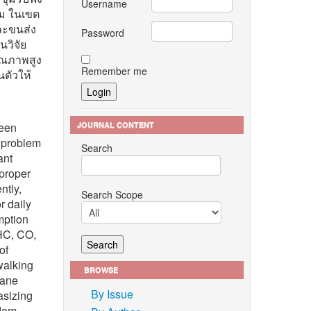
Username
ม ในเขต
ละขนส่ง
Password
วิจัย
ุณภาพสูง
Remember me
ตัวให้
JOURNAL CONTENT
been
g problem
Search
ant
 proper
ntly,
Search Scope
r daily
mption
(HC, CO,
of
walking
BROWSE
lane
By Issue
asizing
udom