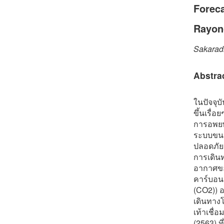
Foreca
Rayon
Sakarad
Abstra
ในปัจจุ
ขึ้นเรื่
การอพยพ
ระบบขนส
ปลอดภัย
การเดิน
อากาศขอ
คาร์บอน
(CO2)) 
เดินทาง
เท้าเชื่
(2563) 