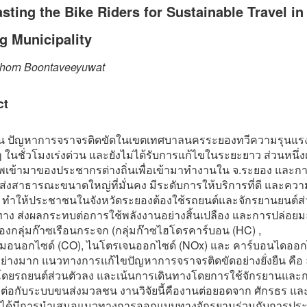
sting the Bike Riders for Sustainable Travel in
g Municipality
horn Boontaveeyuwat
ct
บัน ปัญหาการจราจรติดขัดในเขตเทศบาลนครระยองทวีความรุนแรง
อยๆ ในชั่วโมงเร่งด่วน และยังไม่ได้รับการแก้ไขในระยะยาว ส่วนหนึ่
เข้ามาของประชากรต่างถิ่นเพื่อเข้ามาทำงานใน จ.ระยอง และกา
่งสาธารณะขนาดใหญ่ที่มั่นคง มีระดับการให้บริการที่ดี และควา
 ทำให้ประชาชนในจังหวัดระยองต้องใช้รถยนต์และจักรยานยนต์ส่
ทาง ส่งผลกระทบต่อการใช้พลังงานอย่างสิ้นเปลือง และการปล่อย
งกลุ่มก๊าซเรือนกระจก (กลุ่มก๊าซไฮโดรคาร์บอน (HC) ,
มอนอกไซด์ (CO), ไนโตรเจนออกไซด์ (NOx) และ คาร์บอนไดออก
อย่างมาก แนวทางการแก้ไขปัญหาการจราจรติดขัดอย่างยั่งยืน คือ
โดยรถยนต์ส่วนตัวลง และเน้นการเดินทางโดยการใช้จักรยานและก
อมต่อกับระบบขนส่งมวลชน งานวิจัยนี้คืองานต่อยอดจาก ศักรธร และ
ที่ได้มีการนำเสนอแนวทางการออกแบบทางจักรยานร่วมกับการประช