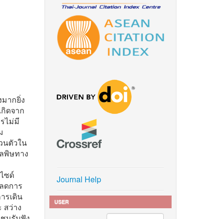
มากยิ่ง
งเกิดจาก
รไม่มี
ม
วนตัวใน
มลพิษทาง
ไซด์
Journal Help
 ลดการ
ารเดิน
USER
 สว่าง
ุมรับฟัง