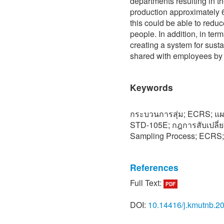
departments resulting in t
production approximately 
this could be able to redu
people. In addition, in ter
creating a system for sust
shared with employees by
Keywords
กระบวนการสุ่ม; ECRS; แผ
STD-105E; กฎการสับเปลี่ย
Sampling Process; ECRS;
References
Full Text:
PDF
[1] L. G. Eugene and S. L. R
ed, USA: McGraw-Hill Inc.
DOI:
10.14416/j.kmutnb.2
[2] J. M. Juran and F. M. G