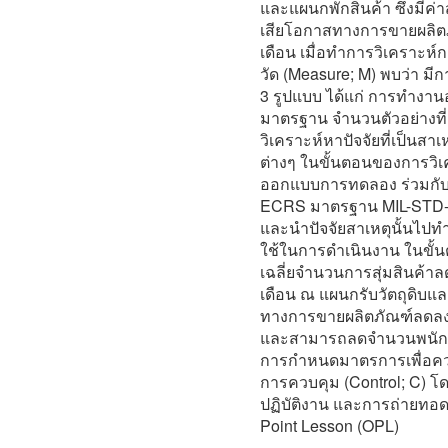
และแผนกพักสินค้า ซึ่งมีค่าสู
เสียโอกาสทางการขายผลิตภ
เดือน เมื่อทำการวิเคราะห์
วัด (Measure; M) พบว่า มี
3 รูปแบบ ได้แก่ การทำงานอย
มาตรฐาน จำนวนตัวอย่างที่ส
วิเคราะห์หาปัจจัยที่เป็นส
ต่างๆ ในขั้นตอนของการวิเค
ออกแบบการทดลอง ร่วมกั
ECRS มาตรฐาน MIL-STD-1
และนำปัจจัยสาเหตุนั้นไปท
ใช้ในการดำเนินงาน ในขั้นต
เฉลี่ยจำนวนการสุ่มสินค้าลด
เดือน ณ แผนกรับวัตถุดิบแ
ทางการขายผลิตภัณฑ์ลดลงค
และสามารถลดจำนวนพนักงา
การกำหนดมาตรการเพื่อคว
การควบคุม (Control; C) 
ปฏิบัติงาน และการถ่ายทอ
Point Lesson (OPL)