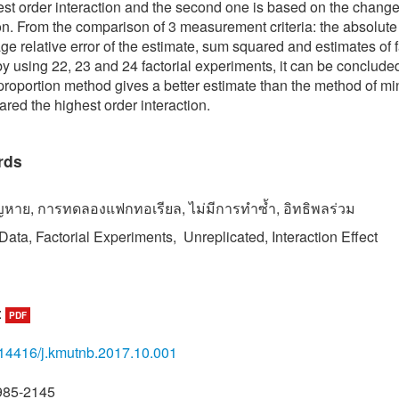
est order interaction and the second one is based on the chang
on. From the comparison of 3 measurement criteria: the absolute
ge relative error of the estimate, sum squared and estimates of f
 by using 22, 23 and 24 factorial experiments, it can be concluded
roportion method gives a better estimate than the method of mi
red the highest order interaction.
rds
ูญหาย, การทดลองแฟกทอเรียล, ไม่มีการทำซ้ำ, อิทธิพลร่วม
Data, Factorial Experiments, Unreplicated, Interaction Effect
:
PDF
14416/j.kmutnb.2017.10.001
985-2145