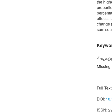
the high
proporti
percenta
effects,
change p
sum squa
Keywo
ข้อมูลส
Missing 
Full Text
DOI:
10.
ISSN: 2