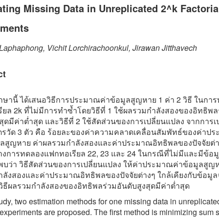
ting Missing Data in Unreplicated 2^k Factoria
iments
Laphaphong, Vichit Lorchirachoonkul, Jirawan Jitthavech
ct
ษานี้ ได้เสนอวิธีการประมาณค่าข้อมูลสูญหาย 1 ค่า 2 วิธี ในกา
ยล 2k ที่ไม่มีการทำซ้ำโดยวิธีที่ 1 ใช้ผลรวมกำลังสองของอิทธิพล
งสุดมีค่าต่ำสุด และวิธีที่ 2 ใช้สัดส่วนของการเปลี่ยนแปลง จากการเ
ตรวัด 3 ตัว คือ ร้อยละของค่าความคลาดเคลื่อนสัมพัทธ์ของค่าป
ูลสูญหาย ค่าผลรวมกำลังสองและค่าประมาณอิทธิพลของปัจจัยต่
่างการทดลองแฟกทอเรียล 22, 23 และ 24 ในกรณีที่ไม่มีและมีข้อม
บว่า วิธีสัดส่วนของการเปลี่ยนแปลง ให้ค่าประมาณค่าข้อมูลสูญห
ลังสองและค่าประมาณอิทธิพลของปัจจัยต่างๆ ใกล้เคียงกับข้อมูลจ
ิธีผลรวมกำลังสองของอิทธิพลร่วมอันดับสูงสุดมีค่าต่ำสุด
study, two estimation methods for one missing data in unreplicate
l experiments are proposed. The first method is minimizing sum