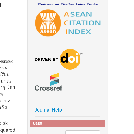
l
รทดลอง
ร่วม
ปรียบ
ระมาณ
างๆ โดย
ูล
าย ค่า
ริง
Journal Help
d 2k
USER
 squared