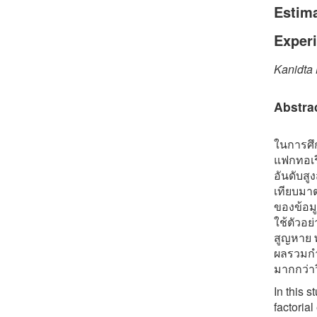
Estima
Exper
Kanidta 
Abstra
ในการศึก
แฟกทอเรี
อันดับสู
เทียบมา
ของข้อม
ใช้ตัวอย
สูญหาย พ
ผลรวมกำ
มากกว่าว
In this 
factoria