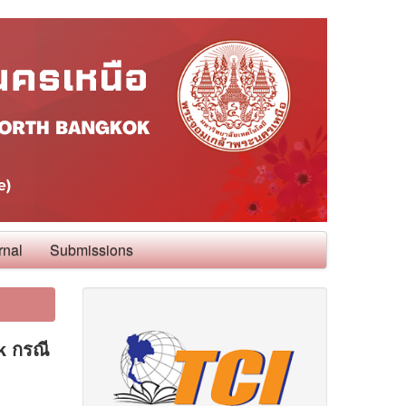
rnal
Submissions
k กรณี