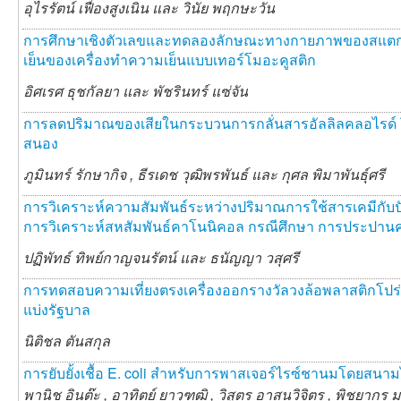
อุไรรัตน์ เฟื่องสูงเนิน และ
วินัย พฤกษะวัน
การศึกษาเชิงตัวเลขและทดลองลักษณะทางกายภาพของสแตก
เย็นของเครื่องทำความเย็นแบบเทอร์โมอะคูสติก
อิศเรศ ธุชกัลยา และ
พัชรินทร์ แซ่จัน
การลดปริมาณของเสียในกระบวนการกลั่นสารอัลลิลคลอไรด์ 
สนอง
ภูมินทร์ รักษากิจ ,
ธีรเดช วุฒิพรพันธ์ และ
กุศล พิมาพันธุ์ศรี
การวิเคราะห์ความสัมพันธ์ระหว่างปริมาณการใช้สารเคมีกับป
การวิเคราะห์สหสัมพันธ์คาโนนิคอล กรณีศึกษา การประปา
ปฏิพัทธ์ ทิพย์กาญจนรัตน์ และ
ธนัญญา วสุศรี
การทดสอบความเที่ยงตรงเครื่องออกรางวัลวงล้อพลาสติกโป
แบ่งรัฐบาล
นิติชล ตันสกุล
การยับยั้งเชื้อ E. coli สำหรับการพาสเจอร์ไรซ์ชานมโดยสนาม
พานิช อินต๊ะ ,
อาทิตย์ ยาวุฑฒิ ,
วิสูตร อาสนวิจิตร ,
พิชยากร ม