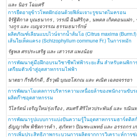
และ
นิอร โฉมศรี
การยืดอายุข้าวโพดฝักอ่อนด้วยฟิล์มเจาะรูขนาดไมครอน
จิรัฐิติกาล บุณธนากร ,
วรรณี ฉินศิริกุล ,
นพดล เกิดดอนแฝก ,
างกูร และ
เบญจวรรณ ธรรมธนารักษ์
ผลิตภัณฑ์เลียนแบบไวน์จากน้ำส้มโอ (Citrus maxima (Burm.f) 
เส้นใยเห็ดแครง (Schizophyllum commune Fr.) ในการหมัก
รัฐพล ศรประเสริฐ และ
เสาวรส แพงน้อย
การพัฒนาคู่มือฝึกอบรมวิชาชีพไฟฟ้าระยะสั้น สำหรับคนพิการท
เตรียมตัวเข้าสู่อุตสาหกรรมไฟฟ้า
นาตยา กีรติภักดี ,
ธีรวุฒิ บุณยโสภณ และ
คณิต เฉลยจรรยา
การพัฒนาโมเดลการบริหารความเหนื่อยล้าของพนักงานขับร
ผลิตก๊าซอุตสาหกรรม
วิไลรัตน์ เจริญใหม่รุ่งเรือง ,
สมศรี ศิริไหวประพันธ์ และ
รณินทร
การพัฒนารูปแบบการแบ่งปันความรู้ในอุตสาหกรรมฮาร์ดดิสก
ธัญญาทิพ พิชิตการค้า ,
สุภัททา ปิณฑะแพทย์ และ
อรรถกร เก
การเพิ่มประสิทธิภาพกระบวนการผลิตจากการวิเคราะห์การซ่อมบ