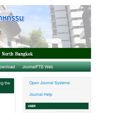
ownload
JournalFTE Web
Open Journal Systems
ng the
Journal Help
USER