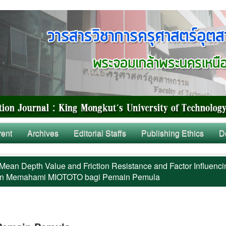
rent
Archives
Editorial Staffs
Publishing Ethics
D
Mean Depth Value and Friction Resistance and Factor Influenci
n Memahami MIOTOTO bagi Pemain Pemula