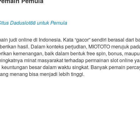
Pemain Pemula
Situs Daduslot88 untuk Pemula
n judi online di Indonesia. Kata “gacor” sendiri berasal dari 
emberikan hasil. Dalam konteks perjudian, MIOTOTO merujuk pad
erikan kemenangan, baik dalam bentuk free spin, bonus, maup
ningkatnya minat masyarakat terhadap permainan slot online y
 keuntungan besar dalam waktu singkat. Banyak pemain perca
ng menang bisa menjadi lebih tinggi.