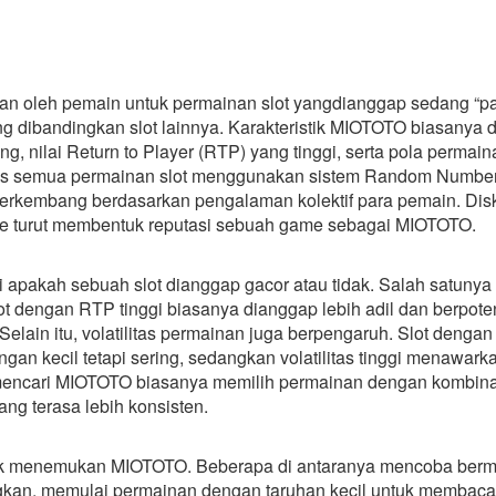
kan oleh pemain untuk permainan slot yangdianggap sedang “p
ng dibandingkan slot lainnya. Karakteristik MIOTOTO biasanya d
g, nilai Return to Player (RTP) yang tinggi, serta pola permai
is semua permainan slot menggunakan sistem Random Numbe
erkembang berdasarkan pengalaman kolektif para pemain. Disk
line turut membentuk reputasi sebuah game sebagai MIOTOTO.
apakah sebuah slot dianggap gacor atau tidak. Salah satunya
ot dengan RTP tinggi biasanya dianggap lebih adil dan berpote
ain itu, volatilitas permainan juga berpengaruh. Slot dengan
an kecil tetapi sering, sedangkan volatilitas tinggi menawark
encari MIOTOTO biasanya memilih permainan dengan kombin
ng terasa lebih konsisten.
tuk menemukan MIOTOTO. Beberapa di antaranya mencoba berm
ngkan, memulai permainan dengan taruhan kecil untuk membaca