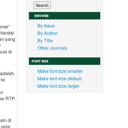
BROWSE
By Issue
anas”
itandai
By Author
nan yang
By Title
r
Other Journals
usi di
FONT SIZE
Make font size smaller
 adalah
Make font size default
nsi
Make font size larger
an
asi RTP
ain di
 pola,