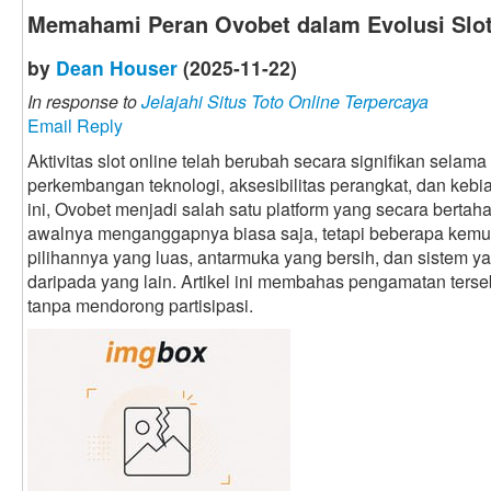
Memahami Peran Ovobet dalam Evolusi Slot 
by
Dean Houser
(2025-11-22)
In response to
Jelajahi Situs Toto Online Terpercaya
Email Reply
Aktivitas slot online telah berubah secara signifikan selama
perkembangan teknologi, aksesibilitas perangkat, dan kebia
ini, Ovobet menjadi salah satu platform yang secara berta
awalnya menganggapnya biasa saja, tetapi beberapa kemu
pilihannya yang luas, antarmuka yang bersih, dan sistem y
daripada yang lain. Artikel ini membahas pengamatan terse
tanpa mendorong partisipasi.