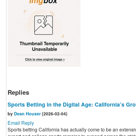
Replies
Sports Betting in the Digital Age: California’s G
by
Dean Houser
(2026-02-04)
Email Reply
Sports betting California has actually come to be an extensiv