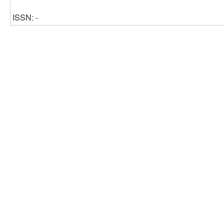
ISSN: -