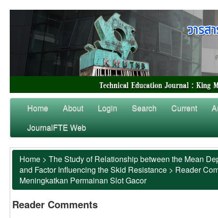
Home
About
Login
Search
Current
A
JournalFTE Web
Home
>
The Study of Relationship between the Mean Dep
and Factor Influencing the Skid Resistance
>
Reader Co
Meningkatkan Permainan Slot Gacor
Reader Comments