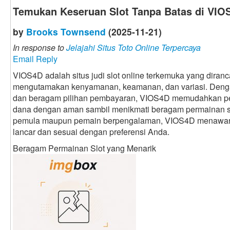
Temukan Keseruan Slot Tanpa Batas di VIO
by
Brooks Townsend
(2025-11-21)
In response to
Jelajahi Situs Toto Online Terpercaya
Email Reply
VIOS4D adalah situs judi slot online terkemuka yang dira
mengutamakan kenyamanan, keamanan, dan variasi. Deng
dan beragam pilihan pembayaran, VIOS4D memudahkan pe
dana dengan aman sambil menikmati beragam permainan sl
pemula maupun pemain berpengalaman, VIOS4D menawar
lancar dan sesuai dengan preferensi Anda.
Beragam Permainan Slot yang Menarik