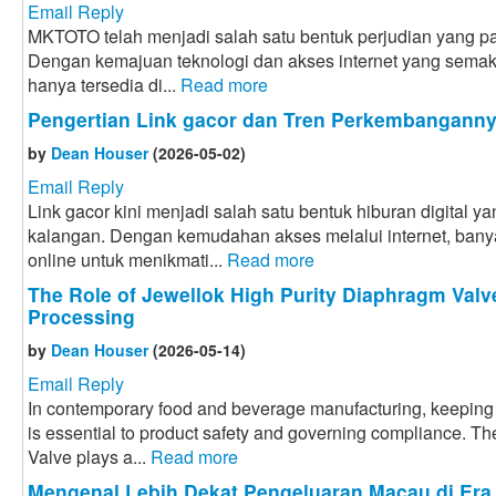
Email Reply
MKTOTO telah menjadi salah satu bentuk perjudian yang palin
Dengan kemajuan teknologi dan akses internet yang semaki
hanya tersedia di...
Read more
Pengertian Link gacor dan Tren Perkembangann
by
Dean Houser
(2026-05-02)
Email Reply
Link gacor kini menjadi salah satu bentuk hiburan digital y
kalangan. Dengan kemudahan akses melalui internet, banya
online untuk menikmati...
Read more
The Role of Jewellok High Purity Diaphragm Valv
Processing
by
Dean Houser
(2026-05-14)
Email Reply
In contemporary food and beverage manufacturing, keeping st
is essential to product safety and governing compliance. T
Valve plays a...
Read more
Mengenal Lebih Dekat Pengeluaran Macau di Era 