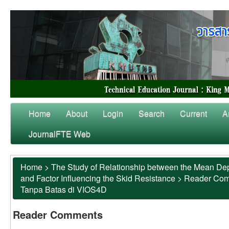
Home
About
Login
Search
Current
A
JournalFTE Web
Home
>
The Study of Relationship between the Mean Dep
and Factor Influencing the Skid Resistance
>
Reader Co
Tanpa Batas di VIOS4D
Reader Comments