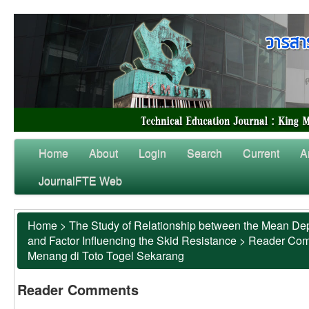
Home
About
Login
Search
Current
A
JournalFTE Web
Home
>
The Study of Relationship between the Mean Dep
and Factor Influencing the Skid Resistance
>
Reader Co
Menang di Toto Togel Sekarang
Reader Comments