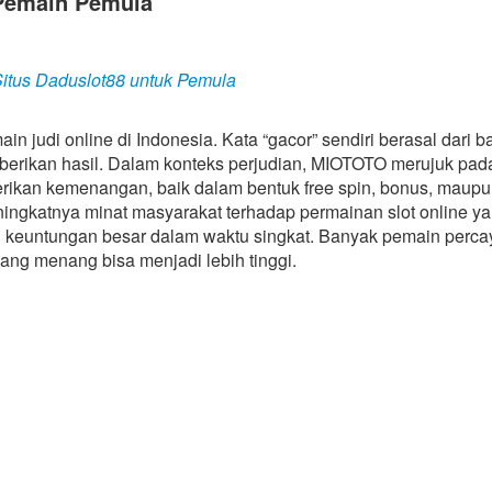
Pemain Pemula
Situs Daduslot88 untuk Pemula
n judi online di Indonesia. Kata “gacor” sendiri berasal dari 
emberikan hasil. Dalam konteks perjudian, MIOTOTO merujuk pad
erikan kemenangan, baik dalam bentuk free spin, bonus, maup
ningkatnya minat masyarakat terhadap permainan slot online y
 keuntungan besar dalam waktu singkat. Banyak pemain perca
ng menang bisa menjadi lebih tinggi.