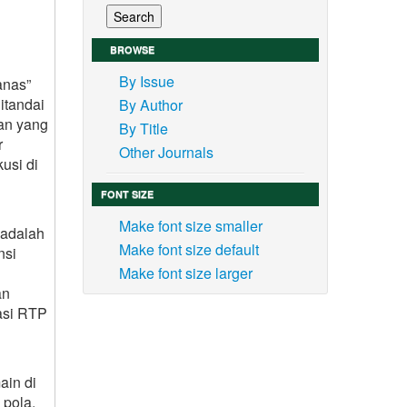
BROWSE
By Issue
anas”
itandai
By Author
nan yang
By Title
r
Other Journals
usi di
FONT SIZE
Make font size smaller
 adalah
Make font size default
nsi
Make font size larger
an
asi RTP
ain di
 pola,