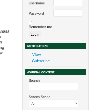
Username
Password
Remember me
bahasa
a
un
NOTIFICATIONS
ang
ya
View
Subscribe
JOURNAL CONTENT
Search
Search Scope