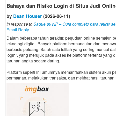
Bahaya dan Risiko Login di Situs Judi Onlin
by
Dean Houser
(2026-06-11)
In response to
Saque 89VIP – Guia completo para retirar se
Email Reply
Dalam beberapa tahun terakhir, perjudian online semakin
teknologi digital. Banyak platform bermunculan dan menaw
berbasis peluang. Salah satu istilah yang sering muncul da
login”, yang merujuk pada akses ke platform tertentu yang d
taruhan angka secara daring.
Platform seperti ini umumnya memanfaatkan sistem akun 
permainan, melakukan transaksi, dan melihat hasil taruhan 