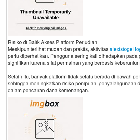
Risiko di Balik Akses Platform Perjudian
Meskipun terlihat mudah dan praktis, aktivitas
alexistogel lo
perlu diperhatikan. Pengguna sering kali dihadapkan pada p
signifikan karena sifat permainan yang berbasis keberuntu
Selain itu, banyak platform tidak selalu berada di bawah 
sehingga meningkatkan risiko penipuan, penyalahgunaan da
dalam pencairan dana kemenangan.