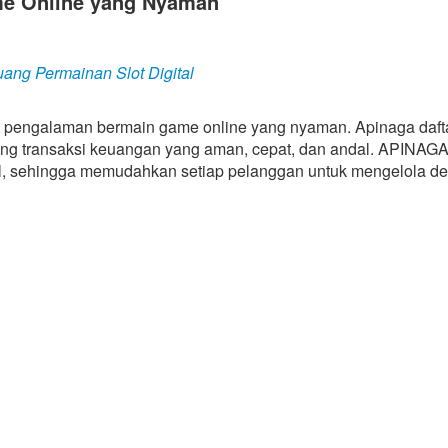
me Online yang Nyaman
ng Permainan Slot Digital
uk pengalaman bermain game online yang nyaman. Apinaga daft
ng transaksi keuangan yang aman, cepat, dan andal. APINAG
al, sehingga memudahkan setiap pelanggan untuk mengelola de