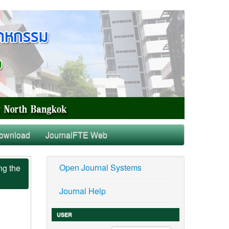
ownload
JournalFTE Web
Open Journal Systems
ng the
Journal Help
USER