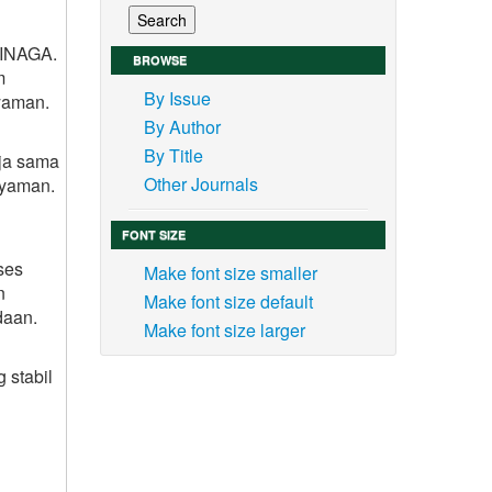
PINAGA.
BROWSE
m
By Issue
yaman.
By Author
By Title
ja sama
Other Journals
nyaman.
FONT SIZE
ses
Make font size smaller
n
Make font size default
daan.
Make font size larger
 stabil