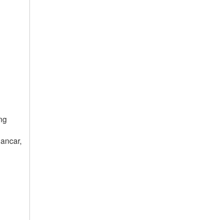
ng
ancar,