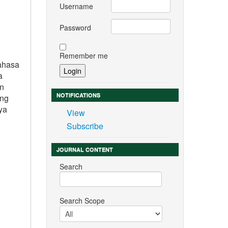
Username
Password
Remember me
bahasa
a
un
NOTIFICATIONS
ang
ya
View
Subscribe
JOURNAL CONTENT
Search
Search Scope