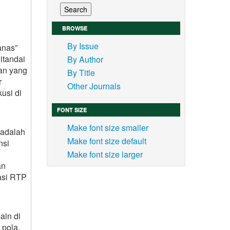
BROWSE
By Issue
anas”
itandai
By Author
nan yang
By Title
r
Other Journals
usi di
FONT SIZE
Make font size smaller
 adalah
Make font size default
nsi
Make font size larger
an
asi RTP
ain di
 pola,