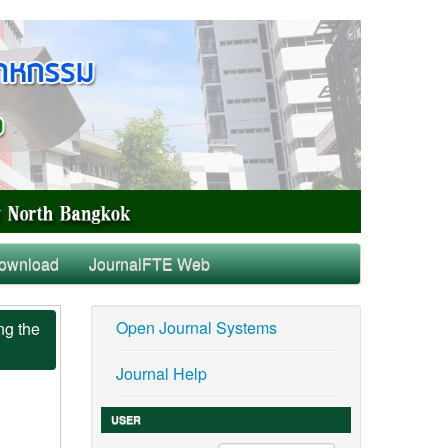
ownload
JournalFTE Web
Open Journal Systems
ng the
Journal Help
USER