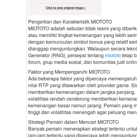
Pengertian dan Karakteristik MIOTOTO
MIOTOTO adalah sebutan tidak resmi yang diberi
atau memiliki tingkat kemenangan yang lebih seri
dengan kemunculan simbol bonus yang relatif serin
dianggap menguntungkan. Walaupun secara tekn
Generator (RNG), persepsi tentang
miototo
tetap b
forum, grup media sosial, dan komunitas judi on
Faktor yang Mempengaruhi MIOTOTO
Ada beberapa faktor yang dipercaya memengaruhi 
nilai RTP yang ditawarkan oleh provider game. Sl
memberikan kemenangan dalam jangka panjang. Sel
volatilitas rendah cenderung memberikan kemenang
kemenangan besar namun jarang. Pemain yang m
tinggi dan volatilitas menengah agar peluang mena
Strategi Pemain dalam Mencari MIOTOTO
Banyak pemain menerapkan strategi tertentu un
jam-jam tertentu yang dipercaya lebih menguntu