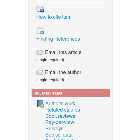
ity
How to cite item
em,”
 with
Finding References
.
Email this article
alization
(Login required)
ng
Email the author
y &
(Login required)
RELATED ITEMS
el.
Author's work
Related studies
Nagoya,
Book reviews
Pay-per-view
Surveys
:
Soc sci data