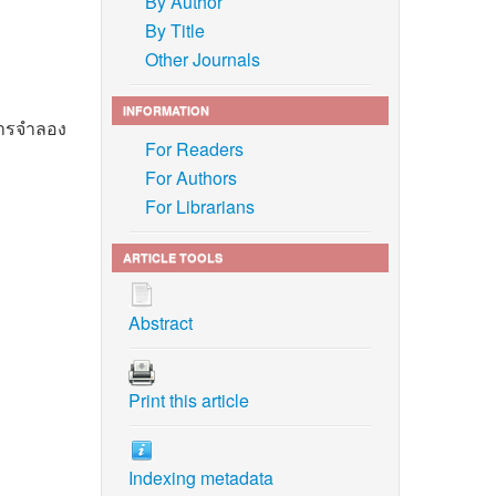
By Author
By Title
Other Journals
INFORMATION
 การจำลอง
For Readers
For Authors
For Librarians
ARTICLE TOOLS
,
ulty of
Abstract
cs based
Print this article
Control
Indexing metadata
Theory,