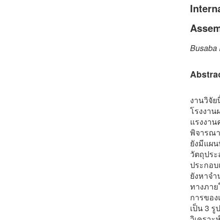
Intern
Assem
Busaba 
Abstra
งานวิจั
โรงงานผ
แรงงานค
พิจารณาป
ยังมีแผนท
วัตถุประ
ประกอบเ
ยังหาจำน
ทางภายใน
การของเส้
เป็น 3 
วิเคราะ