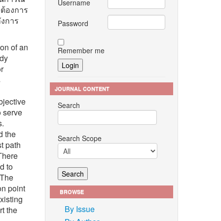
Username
ามต้องการ
ลังการ
Password
ion of an
Remember me
udy
or
s
JOURNAL CONTENT
bjective
Search
o serve
s.
d the
Search Scope
t path
There
d to
 The
on point
BROWSE
xisting
By Issue
rt the