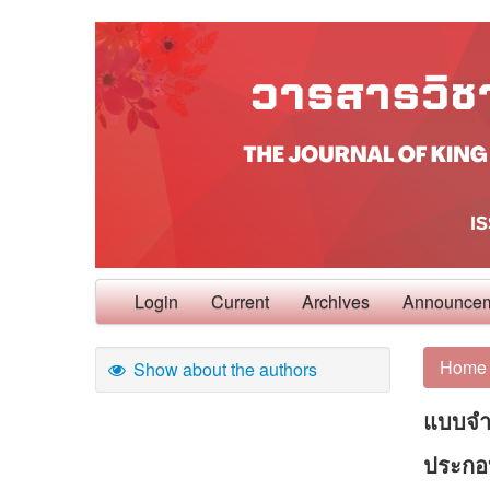
Login
Current
Archives
Announce
Home
Show about the authors
แบบจำ
ประกอ