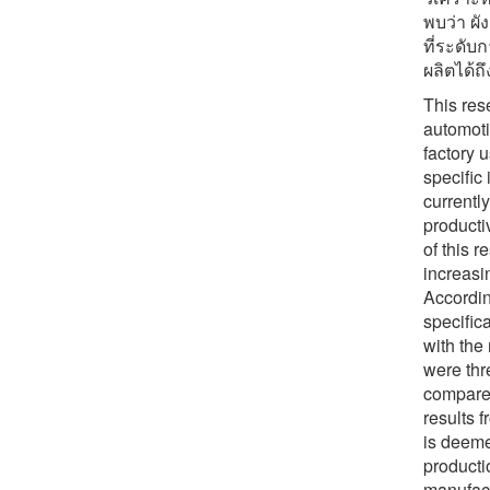
พบว่า ผั
ที่ระดับ
ผลิตได้ถ
This res
automoti
factory 
specific
currentl
producti
of this 
increasi
According
specific
with the
were thr
compare 
results f
is deeme
producti
manufact