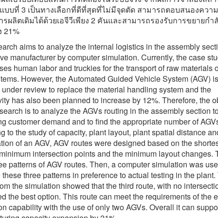
งแบบที่ 3 เป็นทางเลือกที่ดีที่สุดที่ไม่มีจุดตัด สามารถตอบสนองคว
การผลิตเดิมได้ด้วยเอจีวีเพียง 2 คันและสามารถรองรับการขยายกำ
ึง 21%
earch aims to analyze the internal logistics in the assembly sect
ve manufacturer by computer simulation. Currently, the case st
uses human labor and truckies for the transport of raw materials 
 items. However, the Automated Guided Vehicle System (AGV) i
y under review to replace the material handling system and the
vity has also been planned to increase by 12%. Therefore, the o
research is to analyze the AGVs routing in the assembly section t
ng customer demand and to find the appropriate number of AGV
 to the study of capacity, plant layout, plant spatial distance an
ation of an AGV, AGV routes were designed based on the shortes
 minimum intersection points and the minimum layout changes. 
ee patterns of AGV routes. Then, a computer simulation was use
these three patterns in preference to actual testing in the plant.
rom the simulation showed that the third route, with no intersecti
d the best option. This route can meet the requirements of the e
on capability with the use of only two AGVs. Overall it can suppo
uring capacity expansion by 21%.