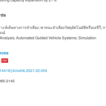
rds
าะห์เส้นทางการลำเลียง; พาหนะลำเลียงวัสดุอัตโนมัติหรือเอจีวี;
รณ์
Analysis; Automated Guided Vehicle Systems; Simulation
nces
:
PDF
n, “Internal logistics as a part of supply chain case: Nokia-China
g branch,” M.S. thesis, Lahti University of Applied Science, Fac
14416/j.kmutnb.2021.02.004
 Studies, 2009.
. Rocha, A. P. Moreira, and A. Azevedo, “Flexible internal logisti
985-2145
ystem’s: A case study,” in Proceedings 2010 Management and 
ction Logistics, Portugal, 2010.
i, X. Li, X. Yan, and C. Zhang, “On the evaluation of AGVS-based
e operation performance,” Simulation Modelling Practice and 