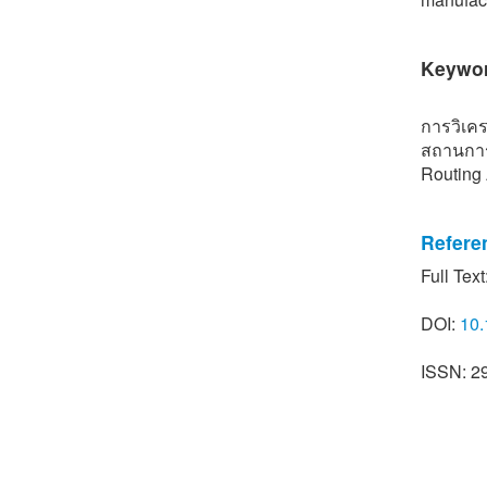
Keywo
การวิเคร
สถานกา
Routing 
Refere
Full Text
[1] T. Ra
dongguan
DOI:
10.
Business
[2] L. F
ISSN: 2
on AGV s
of Produ
[3] M. Q
warehous