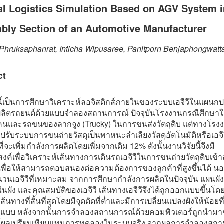
al Logistics Simulation Based on AGV System 
bly Section of an Automotive Manufacturer
Phruksaphanrat, Inticha Wipusaree, Panitporn Benjaphongwatt
ct
ยนี้เป็นการศึกษาวิเคราะห์ลอจิสติกส์ภายในของระบบเอจีวีในแผน
ลิตรถยนต์ด้วยแบบจำลองสถานการณ์ ปัจจุบันโรงงานกรณีศึกษาใ
นและรถขนของลากจูง (Trucky) ในการขนส่งวัตถุดิบ แต่ทางโรง
รับระบบการขนถ่ายวัสดุเป็นพาหนะลำเลียงวัสดุอัตโนมัติหรือเอจีวี
ี่จะเพิ่มกำลังการผลิตโดยเพิ่มจากเดิม 12% ดังนั้นงานวิจัยนี้จึงมี
สงค์เพื่อวิเคราะห์เส้นทางการเดินรถเอจีวีในการขนถ่ายวัตถุดิบเข
พื่อให้สามารถตอบสนองต่อความต้องการของลูกค้าที่สูงขึ้นได้ นอ
วนเอจีวีที่เหมาะสม จากการศึกษากำลังการผลิตในปัจจุบัน แผนผั
ผัง และคุณสมบัติของเอจีวี เส้นทางเอจีวีจึงได้ถูกออกแบบขึ้นโด
นทางที่สั้นที่สุดโดยมีจุดตัดที่ต่ำและมีการเปลี่ยนแปลงผังให้น้อยที่
รูปแบบ หลังจากนั้นการจำลองสถานการณ์ด้วยคอมพิวเตอร์ถูกนำมา
ห์ผลเปรียบเทียบแทนการทดลองในระบบจริง จากผลการจำลองสถ