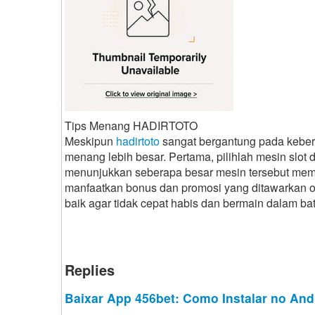
Tips Menang HADIRTOTO
Meskipun
hadirtoto
sangat bergantung pada keberu
menang lebih besar. Pertama, pilihlah mesin slot 
menunjukkan seberapa besar mesin tersebut mem
manfaatkan bonus dan promosi yang ditawarkan ol
baik agar tidak cepat habis dan bermain dalam b
Replies
Baixar App 456bet: Como Instalar no And