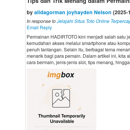
Tips dan Trik Menang dalam Perma
by
alidagorman joyhayden Nelson
(2025-1
In response to
Jelajahi Situs Toto Online Terperca
Email Reply
Permainan HADIRTOTO kini menjadi salah satu jen
kemudahan akses melalui smartphone atau kom
penuh tantangan. Selain itu, berbagai tema mena
menarik bagi para pemain. Dalam artikel ini, kit
cara bermain, jenis-jenis slot, tips menang, hin