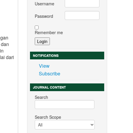
Username
Password
Remember me
ngan
 dan
in
NOTIFICATIONS
ai dari
View
Subscribe
JOURNAL CONTENT
Search
Search Scope