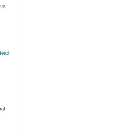
emar
Read
nal
e