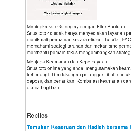
Meningkatkan Gameplay dengan Fitur Bantuan
Situs toto 4d tidak hanya menyediakan layanan p
menikmati permainan secara efisien. Tutorial, 
memahami strategi taruhan dan mekanisme permai
membantu pemain fokus mengembangkan strateg
Menjaga Keamanan dan Kepercayaan
Situs toto online yang andal mengutamakan keama
terlindungi. Tim dukungan pelanggan dilatih un
deposit, dan penarikan. Kombinasi keamanan dan 
utama bagi ban
Replies
Temukan Keseruan dan Hadiah bersama H