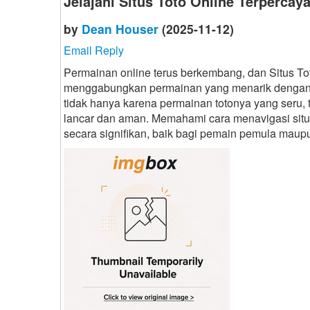
Jelajahi Situs Toto Online Terpercay
by
Dean Houser
(2025-11-12)
Email Reply
Permainan online terus berkembang, dan Situs Tot
menggabungkan permainan yang menarik dengan du
tidak hanya karena permainan totonya yang seru,
lancar dan aman. Memahami cara menavigasi si
secara signifikan, baik bagi pemain pemula mau