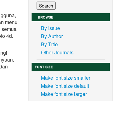
ngguna,
BROWSE
dan menu
By Issue
eh semua
to 4d.
By Author
By Title
Other Journals
ngi
anyaan.
 dan
FONT SIZE
Make font size smaller
Make font size default
Make font size larger