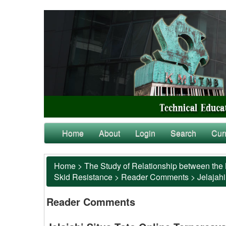
Home
About
Login
Search
Cur
Home
>
The Study of Relationship between the 
Skid Resistance
>
Reader Comments
>
Jelajah
Reader Comments