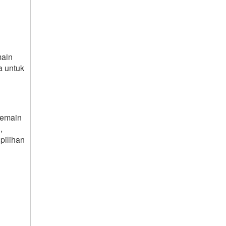
main
a untuk
pemain
,
pilihan