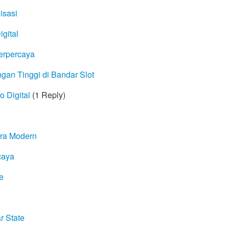
isasi
gital
Terpercaya
an Tinggi di Bandar Slot
 Digital
(1 Reply)
Era Modern
caya
e
r State