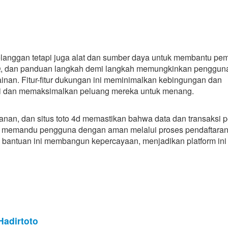
elanggan tetapi juga alat dan sumber daya untuk membantu pe
FAQ, dan panduan langkah demi langkah memungkinkan penggun
nan. Fitur-fitur dukungan ini meminimalkan kebingungan dan
i dan memaksimalkan peluang mereka untuk menang.
nan, dan situs toto 4d memastikan bahwa data dan transaksi 
tuk memandu pengguna dengan aman melalui proses pendaftaran
bantuan ini membangun kepercayaan, menjadikan platform ini 
adirtoto