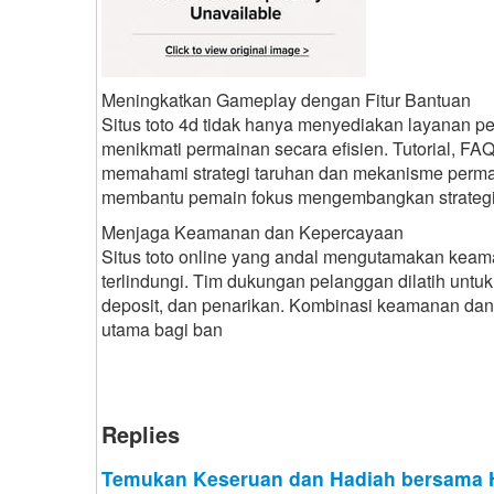
Meningkatkan Gameplay dengan Fitur Bantuan
Situs toto 4d tidak hanya menyediakan layanan p
menikmati permainan secara efisien. Tutorial, 
memahami strategi taruhan dan mekanisme permai
membantu pemain fokus mengembangkan strateg
Menjaga Keamanan dan Kepercayaan
Situs toto online yang andal mengutamakan keama
terlindungi. Tim dukungan pelanggan dilatih un
deposit, dan penarikan. Kombinasi keamanan dan 
utama bagi ban
Replies
Temukan Keseruan dan Hadiah bersama H