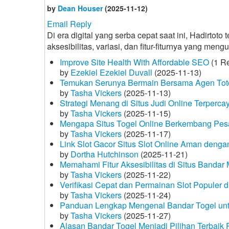
by
Dean Houser
(2025-11-12)
Email Reply
Di era digital yang serba cepat saat ini, Hadirto
aksesibilitas, variasi, dan fitur-fiturnya yang me
Improve Site Health With Affordable SEO
(1 Re
by
Ezekiel Ezekiel Duvall
(2025-11-13)
Temukan Serunya Bermain Bersama Agen Tot
by
Tasha Vickers
(2025-11-13)
Strategi Menang di Situs Judi Online Terperca
by
Tasha Vickers
(2025-11-15)
Mengapa Situs Togel Online Berkembang Pesa
by
Tasha Vickers
(2025-11-17)
Link Slot Gacor Situs Slot Online Aman den
by
Dortha Hutchinson
(2025-11-21)
Memahami Fitur Aksesibilitas di Situs Bandar
by
Tasha Vickers
(2025-11-22)
Verifikasi Cepat dan Permainan Slot Populer 
by
Tasha Vickers
(2025-11-24)
Panduan Lengkap Mengenal Bandar Togel un
by
Tasha Vickers
(2025-11-27)
Alasan Bandar Togel Menjadi Pilihan Terbaik 