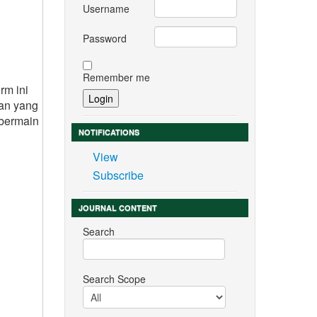
Username
Password
Remember me
rm ini
nan yang
bermain
NOTIFICATIONS
View
Subscribe
JOURNAL CONTENT
Search
Search Scope