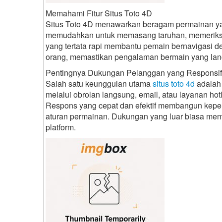
Memahami Fitur Situs Toto 4D
Situs Toto 4D menawarkan beragam permainan yan
memudahkan untuk memasang taruhan, memeriksa ha
yang tertata rapi membantu pemain bernavigasi den
orang, memastikan pengalaman bermain yang lanca
Pentingnya Dukungan Pelanggan yang Responsif
Salah satu keunggulan utama
situs toto 4d
adalah
melalui obrolan langsung, email, atau layanan h
Respons yang cepat dan efektif membangun kepe
aturan permainan. Dukungan yang luar biasa mem
platform.