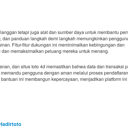
elanggan tetapi juga alat dan sumber daya untuk membantu pe
FAQ, dan panduan langkah demi langkah memungkinkan penggun
nan. Fitur-fitur dukungan ini meminimalkan kebingungan dan
i dan memaksimalkan peluang mereka untuk menang.
nan, dan situs toto 4d memastikan bahwa data dan transaksi 
tuk memandu pengguna dengan aman melalui proses pendaftaran
bantuan ini membangun kepercayaan, menjadikan platform ini 
adirtoto