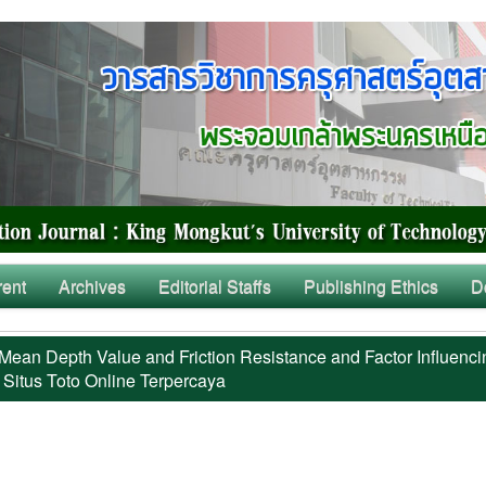
rent
Archives
Editorial Staffs
Publishing Ethics
D
Mean Depth Value and Friction Resistance and Factor Influenci
i Situs Toto Online Terpercaya