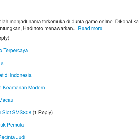
to telah menjadi nama terkemuka di dunia game online. Dikenal k
nguntungkan, Hadirtoto menawarkan...
Read more
ply)
o Terpercaya
ya
t di Indonesia
gan Keamanan Modern
 Macau
di Slot SMS808
(1 Reply)
tuk Pemula
Pecinta Judi