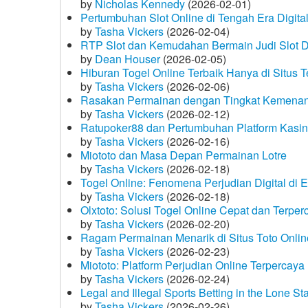
by
Nicholas Kennedy
(2026-02-01)
Pertumbuhan Slot Online di Tengah Era Digital
by
Tasha Vickers
(2026-02-04)
RTP Slot dan Kemudahan Bermain Judi Slot Di
by
Dean Houser
(2026-02-05)
Hiburan Togel Online Terbaik Hanya di Situs 
by
Tasha Vickers
(2026-02-06)
Rasakan Permainan dengan Tingkat Kemenang
by
Tasha Vickers
(2026-02-12)
Ratupoker88 dan Pertumbuhan Platform Kasino
by
Tasha Vickers
(2026-02-16)
Miototo dan Masa Depan Permainan Lotre
by
Tasha Vickers
(2026-02-18)
Togel Online: Fenomena Perjudian Digital di 
by
Tasha Vickers
(2026-02-18)
Olxtoto: Solusi Togel Online Cepat dan Terper
by
Tasha Vickers
(2026-02-20)
Ragam Permainan Menarik di Situs Toto Onlin
by
Tasha Vickers
(2026-02-23)
Miototo: Platform Perjudian Online Terpercaya
by
Tasha Vickers
(2026-02-24)
Legal and Illegal Sports Betting in the Lone Sta
by
Tasha Vickers
(2026-02-26)