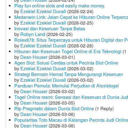
Play fun online slots and easily make money.
by
Ezekiel Ezekiel Duvall
(2026-02-24)
Medanwin Link: Jalan Cepat ke Hiburan Online Terperc
by
Ezekiel Ezekiel Duvall
(2026-02-25)
Inovasi dan Keseruan Tanpa Batas
by
Robyn Land
(2026-02-25)
Rolex878: Situs Terpercaya untuk Hiburan Digital dan 
by
Ezekiel Ezekiel Duvall
(2026-02-26)
Hiburan dan Keseruan Togel Online di Era Teknologi
(1 
by
Dean Houser
(2026-03-01)
Agen Slot: Solusi Cerdas untuk Pecinta Slot Online
by
Ezekiel Ezekiel Duvall
(2026-03-02)
Strategi Bermain Hemat Tanpa Mengurangi Keseruan
by
Ezekiel Ezekiel Duvall
(2026-03-02)
Panduan Pemula: Memulai Perjudian di Alexistogel
by
Dean Houser
(2026-03-02)
Togel Online resmi: Sensasi dan Keseruan di Dunia Judi
by
Dean Houser
(2026-03-05)
Rtp Pragmatic dalam Dunia Slot Online
(1 Reply)
by
Dean Houser
(2026-03-06)
Popularitas Toto Macau di Kalangan Pecinta Judi Onlin
by
Dean Houser
(2026-03-06)