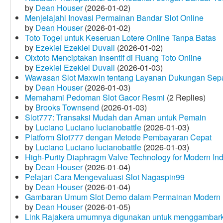
by
Dean Houser
(2026-01-02)
Menjelajahi Inovasi Permainan Bandar Slot Online
by
Dean Houser
(2026-01-02)
Toto Togel untuk Keseruan Lotere Online Tanpa Batas
by
Ezekiel Ezekiel Duvall
(2026-01-02)
Olxtoto Menciptakan Insentif di Ruang Toto Online
by
Ezekiel Ezekiel Duvall
(2026-01-03)
Wawasan Slot Maxwin tentang Layanan Dukungan Sep
by
Dean Houser
(2026-01-03)
Memahami Pedoman Slot Gacor Resmi
(2 Replies)
by
Brooks Townsend
(2026-01-03)
Slot777: Transaksi Mudah dan Aman untuk Pemain
by
Luciano Luciano lucianobattle
(2026-01-03)
Platform Slot777 dengan Metode Pembayaran Cepat
by
Luciano Luciano lucianobattle
(2026-01-03)
High-Purity Diaphragm Valve Technology for Modern Indu
by
Dean Houser
(2026-01-04)
Pelajari Cara Mengevaluasi Slot Nagaspin99
by
Dean Houser
(2026-01-04)
Gambaran Umum Slot Demo dalam Permainan Modern
by
Dean Houser
(2026-01-05)
Link Rajakera umumnya digunakan untuk menggambarkan