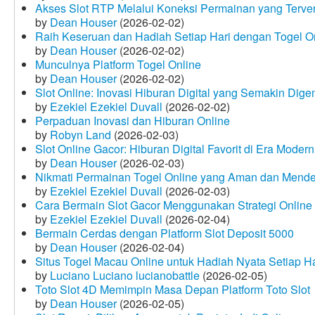
Akses Slot RTP Melalui Koneksi Permainan yang Terveri
by
Dean Houser
(2026-02-02)
Raih Keseruan dan Hadiah Setiap Hari dengan Togel O
by
Dean Houser
(2026-02-02)
Munculnya Platform Togel Online
by
Dean Houser
(2026-02-02)
Slot Online: Inovasi Hiburan Digital yang Semakin Dige
by
Ezekiel Ezekiel Duvall
(2026-02-02)
Perpaduan Inovasi dan Hiburan Online
by
Robyn Land
(2026-02-03)
Slot Online Gacor: Hiburan Digital Favorit di Era Modern
by
Dean Houser
(2026-02-03)
Nikmati Permainan Togel Online yang Aman dan Mende
by
Ezekiel Ezekiel Duvall
(2026-02-03)
Cara Bermain Slot Gacor Menggunakan Strategi Online
by
Ezekiel Ezekiel Duvall
(2026-02-04)
Bermain Cerdas dengan Platform Slot Deposit 5000
by
Dean Houser
(2026-02-04)
Situs Togel Macau Online untuk Hadiah Nyata Setiap Ha
by
Luciano Luciano lucianobattle
(2026-02-05)
Toto Slot 4D Memimpin Masa Depan Platform Toto Slot
by
Dean Houser
(2026-02-05)