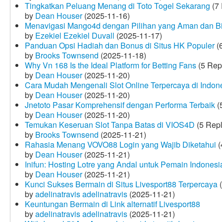
Tingkatkan Peluang Menang di Toto Togel Sekarang
(7 
by
Dean Houser
(2025-11-16)
Menavigasi Mango4d dengan Pilihan yang Aman dan B
by
Ezekiel Ezekiel Duvall
(2025-11-17)
Panduan Opsi Hadiah dan Bonus di Situs HK Populer
(6
by
Brooks Townsend
(2025-11-18)
Why Vn 168 Is the Ideal Platform for Betting Fans
(5 Rep
by
Dean Houser
(2025-11-20)
Cara Mudah Mengenali Slot Online Terpercaya di Indon
by
Dean Houser
(2025-11-20)
Jnetoto Pasar Komprehensif dengan Performa Terbaik
(
by
Dean Houser
(2025-11-20)
Temukan Keseruan Slot Tanpa Batas di VIOS4D
(5 Repl
by
Brooks Townsend
(2025-11-21)
Rahasia Menang VOVO88 Login yang Wajib Diketahui
(
by
Dean Houser
(2025-11-21)
Inifun: Hosting Lotre yang Andal untuk Pemain Indonesi
by
Dean Houser
(2025-11-21)
Kunci Sukses Bermain di Situs Livesport88 Terpercaya
(
by
adelinatravis adelinatravis
(2025-11-21)
Keuntungan Bermain di Link alternatif Livesport88
by
adelinatravis adelinatravis
(2025-11-21)