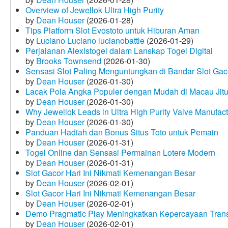
Overview of Jewellok Ultra High Purity
by
Dean Houser
(2026-01-28)
Tips Platform Slot Evostoto untuk Hiburan Aman
by
Luciano Luciano lucianobattle
(2026-01-29)
Perjalanan Alexistogel dalam Lanskap Togel Digital
by
Brooks Townsend
(2026-01-30)
Sensasi Slot Paling Menguntungkan di Bandar Slot Gac
by
Dean Houser
(2026-01-30)
Lacak Pola Angka Populer dengan Mudah di Macau Jit
by
Dean Houser
(2026-01-30)
Why Jewellok Leads in Ultra High Purity Valve Manufact
by
Dean Houser
(2026-01-30)
Panduan Hadiah dan Bonus Situs Toto untuk Pemain
by
Dean Houser
(2026-01-31)
Togel Online dan Sensasi Permainan Lotere Modern
by
Dean Houser
(2026-01-31)
Slot Gacor Hari Ini Nikmati Kemenangan Besar
by
Dean Houser
(2026-02-01)
Slot Gacor Hari Ini Nikmati Kemenangan Besar
by
Dean Houser
(2026-02-01)
Demo Pragmatic Play Meningkatkan Kepercayaan Tran
by
Dean Houser
(2026-02-01)