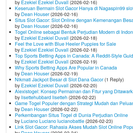
by
Ezekiel Ezekiel Duvall
(2026-02-16)
Keseruan Bermain Slot Gacor Hanya di Nagaspin99 slo
by
Dean Houser
(2026-02-16)
Situs Slot Gacor: Slot Online dengan Kemenangan Be
by
Dean Houser
(2026-02-16)
Togel Online sebagai Bentuk Perjudian Modern di Indon
by
Ezekiel Ezekiel Duvall
(2026-02-18)
Feel the Love with Blue Heeler Puppies for Sale
by
Ezekiel Ezekiel Duvall
(2026-02-18)
Top Sports Betting Apps in Canada: A Reddit‑Style Gui
by
Ezekiel Ezekiel Duvall
(2026-02-19)
Why Sports Betting Apps Are Popular in Canada
by
Dean Houser
(2026-02-19)
Nikmati Jackpot Besar di Slot Dana Gacor
(1 Reply)
by
Ezekiel Ezekiel Duvall
(2026-02-20)
Alexistogel: Konsep Permainan dan Fitur yang Ditawar
by
lisettehubbard lisetteh
(2026-02-22)
Game Togel Populer dengan Strategi Mudah dan Pelua
by
Dean Houser
(2026-02-22)
Perkembangan Situs Togel di Dunia Perjudian Online
by
Luciano Luciano lucianobattle
(2026-02-23)
Link Slot Gacor: Rahasia Akses Mudah Slot Online Pop
by
Dean Houser
(2026-02-24)