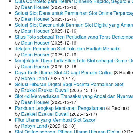
Guia Completo para Retirar Dinheiro Rápido, Seguro 
by
Dean Houser
(2025-12-16)
Solusi Slot Dana untuk Permainan Slot Online Terperca
by
Dean Houser
(2025-12-16)
Solusi Slot Gacor untuk Bermain Slot Digital yang Aman
by
Dean Houser
(2025-12-16)
Situs Toto sebagai Tren Perjudian yang Terus Berkemb
by
Dean Houser
(2025-12-16)
Jelajahi Permainan Slot Toto dan Hadiah Menarik
by
Dean Houser
(2025-12-16)
Menjelajahi Daya Tarik Situs Toto Slot sebagai Game O
by
Dean Houser
(2025-12-16)
Daya Tarik Utama Slot 4D bagi Pemain Online
(3 Replie
by
Robyn Land
(2025-12-17)
Solusi Hiburan Digital Bagi Pecinta Permainan Slot
by
Ezekiel Ezekiel Duvall
(2025-12-17)
Slot 4d Menyediakan Transaksi yang Andal dan Nyama
by
Dean Houser
(2025-12-17)
Panduan Lengkap Menikmati Pengalaman
(2 Replies)
by
Ezekiel Ezekiel Duvall
(2025-12-17)
Fitur Utama yang Membuat Slot Gacor
by
Robyn Land
(2025-12-18)
Slot Online sebagai Pilihan Utama Hiburan Digital
(2 Re