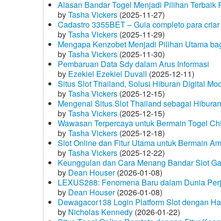
Alasan Bandar Togel Menjadi Pilihan Terbaik 
by
Tasha Vickers
(2025-11-27)
Cadastro 3355BET – Guia completo para criar
by
Tasha Vickers
(2025-11-29)
Mengapa Kenzobet Menjadi Pilihan Utama ba
by
Tasha Vickers
(2025-11-30)
Pembaruan Data Sdy dalam Arus Informasi
by
Ezekiel Ezekiel Duvall
(2025-12-11)
Situs Slot Thailand, Solusi Hiburan Digital M
by
Tasha Vickers
(2025-12-15)
Mengenal Situs Slot Thailand sebagai Hiburan 
by
Tasha Vickers
(2025-12-15)
Wawasan Terpercaya untuk Bermain Togel Ch
by
Tasha Vickers
(2025-12-18)
Slot Online dan Fitur Utama untuk Bermain A
by
Tasha Vickers
(2025-12-22)
Keunggulan dan Cara Menang Bandar Slot Ga
by
Dean Houser
(2026-01-08)
LEXUS288: Fenomena Baru dalam Dunia Perj
by
Dean Houser
(2026-01-08)
Dewagacor138 Login Platform Slot dengan Had
by
Nicholas Kennedy
(2026-01-22)