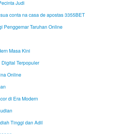
Pecinta Judi
 sua conta na casa de apostas 3355BET
gi Penggemar Taruhan Online
odern Masa Kini
Digital Terpopuler
ina Online
man
cor di Era Modern
udian
iah Tinggi dan Adil