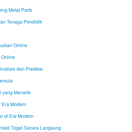
ing Metal Parts
dan Tenaga Pendidik
udian Online
 Online
alisis dan Prediksi
Pemula
l yang Menarik
r Era Modern
er di Era Modern
Hasil Togel Secara Langsung