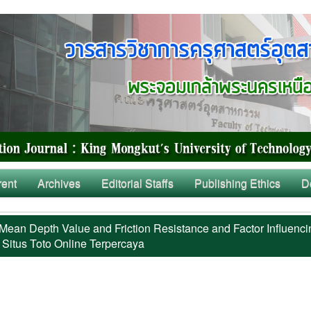
rent
Archives
Editorial Staffs
Publishing Ethics
D
Mean Depth Value and Friction Resistance and Factor Influenci
i Situs Toto Online Terpercaya