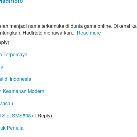
adirtoto
to telah menjadi nama terkemuka di dunia game online. Dikenal k
nguntungkan, Hadirtoto menawarkan...
Read more
ply)
o Terpercaya
ya
t di Indonesia
gan Keamanan Modern
 Macau
di Slot SMS808
(1 Reply)
tuk Pemula