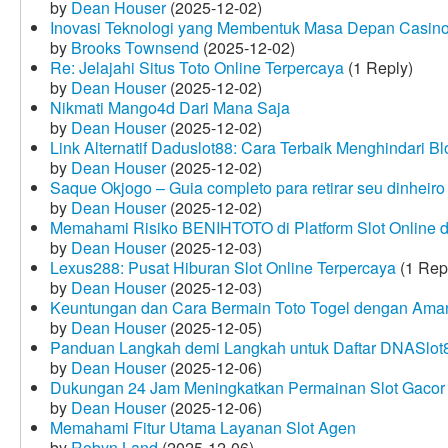
by
Dean Houser
(2025-12-02)
Inovasi Teknologi yang Membentuk Masa Depan Casino
by
Brooks Townsend
(2025-12-02)
Re: Jelajahi Situs Toto Online Terpercaya
(1 Reply)
by
Dean Houser
(2025-12-02)
Nikmati Mango4d Dari Mana Saja
by
Dean Houser
(2025-12-02)
Link Alternatif Daduslot88: Cara Terbaik Menghindari Blo
by
Dean Houser
(2025-12-02)
Saque Okjogo – Guia completo para retirar seu dinheir
by
Dean Houser
(2025-12-02)
Memahami Risiko BENIHTOTO di Platform Slot Online
by
Dean Houser
(2025-12-03)
Lexus288: Pusat Hiburan Slot Online Terpercaya
(1 Rep
by
Dean Houser
(2025-12-03)
Keuntungan dan Cara Bermain Toto Togel dengan Ama
by
Dean Houser
(2025-12-05)
Panduan Langkah demi Langkah untuk Daftar DNASlot
by
Dean Houser
(2025-12-06)
Dukungan 24 Jam Meningkatkan Permainan Slot Gacor
by
Dean Houser
(2025-12-06)
Memahami Fitur Utama Layanan Slot Agen
by
Robyn Land
(2025-12-06)