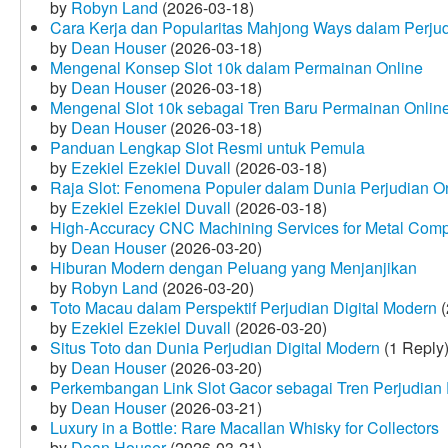
by
Robyn Land
(2026-03-18)
Cara Kerja dan Popularitas Mahjong Ways dalam Perju
by
Dean Houser
(2026-03-18)
Mengenal Konsep Slot 10k dalam Permainan Online
by
Dean Houser
(2026-03-18)
Mengenal Slot 10k sebagai Tren Baru Permainan Onlin
by
Dean Houser
(2026-03-18)
Panduan Lengkap Slot Resmi untuk Pemula
by
Ezekiel Ezekiel Duvall
(2026-03-18)
Raja Slot: Fenomena Populer dalam Dunia Perjudian O
by
Ezekiel Ezekiel Duvall
(2026-03-18)
High-Accuracy CNC Machining Services for Metal Compo
by
Dean Houser
(2026-03-20)
Hiburan Modern dengan Peluang yang Menjanjikan
by
Robyn Land
(2026-03-20)
Toto Macau dalam Perspektif Perjudian Digital Modern
(
by
Ezekiel Ezekiel Duvall
(2026-03-20)
Situs Toto dan Dunia Perjudian Digital Modern
(1 Reply
by
Dean Houser
(2026-03-20)
Perkembangan Link Slot Gacor sebagai Tren Perjudian D
by
Dean Houser
(2026-03-21)
Luxury in a Bottle: Rare Macallan Whisky for Collectors
by
Dean Houser
(2026-03-21)