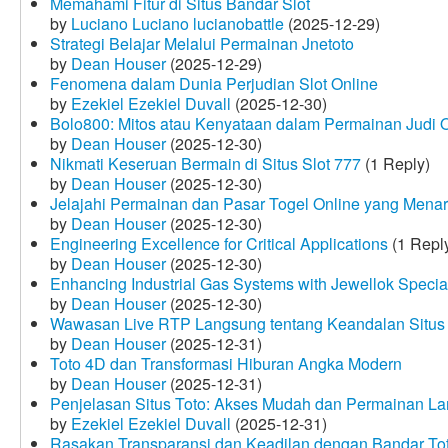
Memahami Fitur di Situs Bandar Slot
by
Luciano Luciano lucianobattle
(2025-12-29)
Strategi Belajar Melalui Permainan Jnetoto
by
Dean Houser
(2025-12-29)
Fenomena dalam Dunia Perjudian Slot Online
by
Ezekiel Ezekiel Duvall
(2025-12-30)
Bolo800: Mitos atau Kenyataan dalam Permainan Judi 
by
Dean Houser
(2025-12-30)
Nikmati Keseruan Bermain di Situs Slot 777
(1 Reply)
by
Dean Houser
(2025-12-30)
Jelajahi Permainan dan Pasar Togel Online yang Menar
by
Dean Houser
(2025-12-30)
Engineering Excellence for Critical Applications
(1 Repl
by
Dean Houser
(2025-12-30)
Enhancing Industrial Gas Systems with Jewellok Specia
by
Dean Houser
(2025-12-30)
Wawasan Live RTP Langsung tentang Keandalan Situs 
by
Dean Houser
(2025-12-31)
Toto 4D dan Transformasi Hiburan Angka Modern
by
Dean Houser
(2025-12-31)
Penjelasan Situs Toto: Akses Mudah dan Permainan La
by
Ezekiel Ezekiel Duvall
(2025-12-31)
Rasakan Transparansi dan Keadilan dengan Bandar To