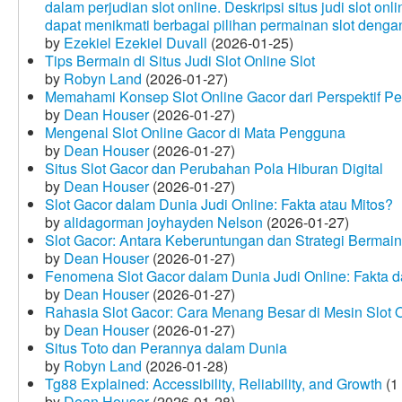
dalam perjudian slot online. Deskripsi situs judi slot o
dapat menikmati berbagai pilihan permainan slot dengan
by
Ezekiel Ezekiel Duvall
(2026-01-25)
Tips Bermain di Situs Judi Slot Online Slot
by
Robyn Land
(2026-01-27)
Memahami Konsep Slot Online Gacor dari Perspektif P
by
Dean Houser
(2026-01-27)
Mengenal Slot Online Gacor di Mata Pengguna
by
Dean Houser
(2026-01-27)
Situs Slot Gacor dan Perubahan Pola Hiburan Digital
by
Dean Houser
(2026-01-27)
Slot Gacor dalam Dunia Judi Online: Fakta atau Mitos?
by
alidagorman joyhayden Nelson
(2026-01-27)
Slot Gacor: Antara Keberuntungan dan Strategi Bermain
by
Dean Houser
(2026-01-27)
Fenomena Slot Gacor dalam Dunia Judi Online: Fakta d
by
Dean Houser
(2026-01-27)
Rahasia Slot Gacor: Cara Menang Besar di Mesin Slot 
by
Dean Houser
(2026-01-27)
Situs Toto dan Perannya dalam Dunia
by
Robyn Land
(2026-01-28)
Tg88 Explained: Accessibility, Reliability, and Growth
(1
by
Dean Houser
(2026-01-28)