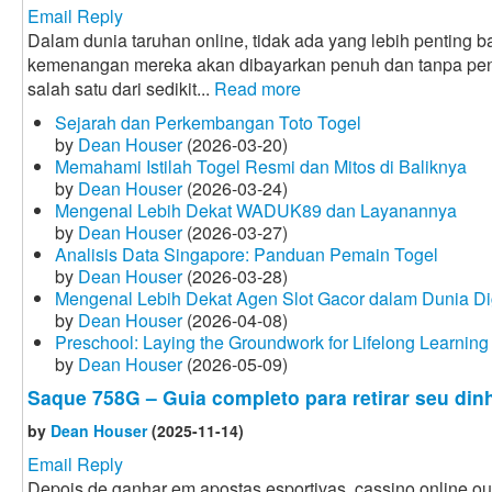
Email Reply
Dalam dunia taruhan online, tidak ada yang lebih penting 
kemenangan mereka akan dibayarkan penuh dan tanpa pen
salah satu dari sedikit...
Read more
Sejarah dan Perkembangan Toto Togel
by
Dean Houser
(2026-03-20)
Memahami Istilah Togel Resmi dan Mitos di Baliknya
by
Dean Houser
(2026-03-24)
Mengenal Lebih Dekat WADUK89 dan Layanannya
by
Dean Houser
(2026-03-27)
Analisis Data Singapore: Panduan Pemain Togel
by
Dean Houser
(2026-03-28)
Mengenal Lebih Dekat Agen Slot Gacor dalam Dunia Dig
by
Dean Houser
(2026-04-08)
Preschool: Laying the Groundwork for Lifelong Learnin
by
Dean Houser
(2026-05-09)
Saque 758G – Guia completo para retirar seu din
by
Dean Houser
(2025-11-14)
Email Reply
Depois de ganhar em apostas esportivas, cassino online o