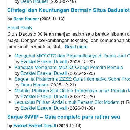
by
Dean Houser
(2026-07-18)
Strategi dan Keuntungan Bermain Situs Daduslo
by
Dean Houser
(2025-11-13)
Email Reply
Situs Daduslot88 telah menjadi salah satu bentuk hiburan di
maya. Dengan perkembangan teknologi dan kemudahan akses
menikmati permainan slot...
Read more
Mengenal MIOTOTO dan Popularitasnya di Dunia Judi O
by
Ezekiel Ezekiel Duvall
(2025-12-20)
Panduan Memahami MIOTOTO bagi Pemain Pemula
by
Ezekiel Ezekiel Duvall
(2025-12-20)
Saque na Plataforma ZZZZ: Guia Informativo Sobre Pro
by
Dean Houser
(2025-12-21)
Miototo: Platform Slot Online Terpercaya untuk Pemain
by
Ezekiel Ezekiel Duvall
(2025-12-28)
Lexus288 Pilihan Andal untuk Pemain Slot Modern
(1 R
by
Ezekiel Ezekiel Duvall
(2026-01-08)
Saque 89VIP – Guia completo para retirar seu
by
Ezekiel Ezekiel Duvall
(2025-11-14)