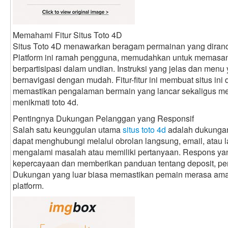
Memahami Fitur Situs Toto 4D
Situs Toto 4D menawarkan beragam permainan yang diranc
Platform ini ramah pengguna, memudahkan untuk memasang
berpartisipasi dalam undian. Instruksi yang jelas dan menu
bernavigasi dengan mudah. Fitur-fitur ini membuat situs ini
memastikan pengalaman bermain yang lancar sekaligus me
menikmati toto 4d.
Pentingnya Dukungan Pelanggan yang Responsif
Salah satu keunggulan utama
situs toto 4d
adalah dukungan
dapat menghubungi melalui obrolan langsung, email, atau 
mengalami masalah atau memiliki pertanyaan. Respons ya
kepercayaan dan memberikan panduan tentang deposit, pen
Dukungan yang luar biasa memastikan pemain merasa aman 
platform.