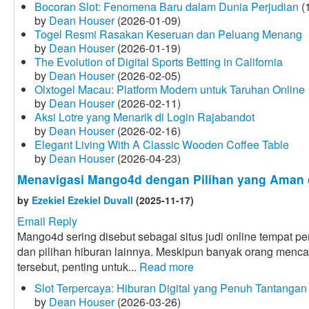
Bocoran Slot: Fenomena Baru dalam Dunia Perjudian
(
by
Dean Houser
(2026-01-09)
Togel Resmi Rasakan Keseruan dan Peluang Menang
by
Dean Houser
(2026-01-19)
The Evolution of Digital Sports Betting in California
by
Dean Houser
(2026-02-05)
Olxtogel Macau: Platform Modern untuk Taruhan Online
by
Dean Houser
(2026-02-11)
Aksi Lotre yang Menarik di Login Rajabandot
by
Dean Houser
(2026-02-16)
Elegant Living With A Classic Wooden Coffee Table
by
Dean Houser
(2026-04-23)
Menavigasi Mango4d dengan Pilihan yang Aman 
by
Ezekiel Ezekiel Duvall
(2025-11-17)
Email Reply
Mango4d sering disebut sebagai situs judi online tempat p
dan pilihan hiburan lainnya. Meskipun banyak orang mencar
tersebut, penting untuk...
Read more
Slot Terpercaya: Hiburan Digital yang Penuh Tantangan
by
Dean Houser
(2026-03-26)