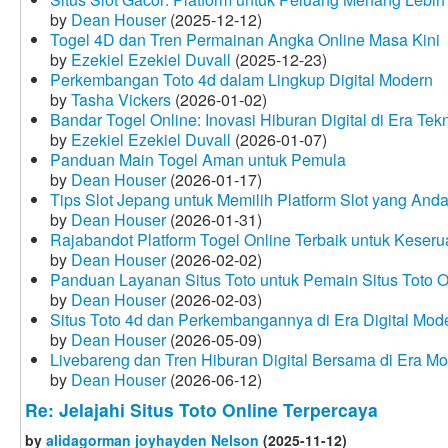
by
Dean Houser
(2025-12-12)
Togel 4D dan Tren Permainan Angka Online Masa Kini
by
Ezekiel Ezekiel Duvall
(2025-12-23)
Perkembangan Toto 4d dalam Lingkup Digital Modern
by
Tasha Vickers
(2026-01-02)
Bandar Togel Online: Inovasi Hiburan Digital di Era Tek
by
Ezekiel Ezekiel Duvall
(2026-01-07)
Panduan Main Togel Aman untuk Pemula
by
Dean Houser
(2026-01-17)
Tips Slot Jepang untuk Memilih Platform Slot yang Anda
by
Dean Houser
(2026-01-31)
Rajabandot Platform Togel Online Terbaik untuk Keser
by
Dean Houser
(2026-02-02)
Panduan Layanan Situs Toto untuk Pemain Situs Toto O
by
Dean Houser
(2026-02-03)
Situs Toto 4d dan Perkembangannya di Era Digital Mod
by
Dean Houser
(2026-05-09)
Livebareng dan Tren Hiburan Digital Bersama di Era M
by
Dean Houser
(2026-06-12)
Re: Jelajahi Situs Toto Online Terpercaya
by
alidagorman joyhayden Nelson
(2025-11-12)