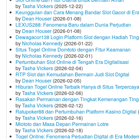
by
Tasha Vickers
(2025-12-22)
Keunggulan dan Cara Menang Bandar Slot Gacor di Er
by
Dean Houser
(2026-01-08)
LEXUS288: Fenomena Baru dalam Dunia Perjudian
by
Dean Houser
(2026-01-08)
Dewagacor138 Login Platform Slot dengan Hadiah Tingg
by
Nicholas Kennedy
(2026-01-22)
Situs Togel Online Domtoto dengan Fitur Keamanan
by
Nicholas Kennedy
(2026-02-01)
Pertumbuhan Slot Online di Tengah Era Digitalisasi
by
Tasha Vickers
(2026-02-04)
RTP Slot dan Kemudahan Bermain Judi Slot Digital
by
Dean Houser
(2026-02-05)
Hiburan Togel Online Terbaik Hanya di Situs Terpercay
by
Tasha Vickers
(2026-02-06)
Rasakan Permainan dengan Tingkat Kemenangan Tinggi
by
Tasha Vickers
(2026-02-12)
Ratupoker88 dan Pertumbuhan Platform Kasino Digital
(
by
Tasha Vickers
(2026-02-16)
Miototo dan Masa Depan Permainan Lotre
by
Tasha Vickers
(2026-02-18)
Togel Online: Fenomena Perjudian Digital di Era Moder