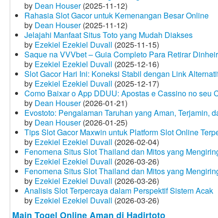
by
Dean Houser
(2025-11-12)
Rahasia Slot Gacor untuk Kemenangan Besar Online
by
Dean Houser
(2025-11-12)
Jelajahi Manfaat Situs Toto yang Mudah Diakses
by
Ezekiel Ezekiel Duvall
(2025-11-15)
Saque na VVVbet – Guia Completo Para Retirar Dinhei
by
Ezekiel Ezekiel Duvall
(2025-12-16)
Slot Gacor Hari Ini: Koneksi Stabil dengan Link Alternati
by
Ezekiel Ezekiel Duvall
(2025-12-17)
Como Baixar o App DDUU: Apostas e Cassino no seu Ce
by
Dean Houser
(2026-01-21)
Evostoto: Pengalaman Taruhan yang Aman, Terjamin,
by
Dean Houser
(2026-01-25)
Tips Slot Gacor Maxwin untuk Platform Slot Online Terp
by
Ezekiel Ezekiel Duvall
(2026-02-04)
Fenomena Situs Slot Thailand dan Mitos yang Mengirin
by
Ezekiel Ezekiel Duvall
(2026-03-26)
Fenomena Situs Slot Thailand dan Mitos yang Mengirin
by
Ezekiel Ezekiel Duvall
(2026-03-26)
Analisis Slot Terpercaya dalam Perspektif Sistem Acak
by
Ezekiel Ezekiel Duvall
(2026-03-26)
Main Togel Online Aman di Hadirtoto