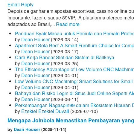
Email Reply
Depois de ganhar em apostas esportivas, cassino online ou
importante: fazer o saque 89VIP. A plataforma oferece méto
adaptados ao Brasil,...
Read more
Panduan Syair Macau untuk Pemula dan Pemain Profes
by
Dean Houser
(2026-03-14)
Apartment Sofa Bed: A Smart Furniture Choice for Comp
by
Dean Houser
(2026-03-17)
Cara Kerja Bandar Slot dan Sistem di Baliknya
by
Dean Houser
(2026-03-25)
The Efficiency Advantage of Low Volume CNC Machini
by
Dean Houser
(2026-04-01)
Low Volume CNC Machining: Smart Solutions for Small
by
Dean Houser
(2026-04-01)
Bahaya dan Risiko Login di Situs Judi Online Seperti Al
by
Dean Houser
(2026-06-11)
Perkembangan Nagaspin99 dalam Ekosistem Hiburan Di
by
Ezekiel Ezekiel Duvall
(2026-07-10)
Mengapa Joinbola Memastikan Pembayaran yang
by
Dean Houser
(2025-11-14)