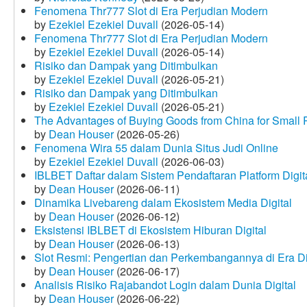
Fenomena Thr777 Slot di Era Perjudian Modern
by
Ezekiel Ezekiel Duvall
(2026-05-14)
Fenomena Thr777 Slot di Era Perjudian Modern
by
Ezekiel Ezekiel Duvall
(2026-05-14)
Risiko dan Dampak yang Ditimbulkan
by
Ezekiel Ezekiel Duvall
(2026-05-21)
Risiko dan Dampak yang Ditimbulkan
by
Ezekiel Ezekiel Duvall
(2026-05-21)
The Advantages of Buying Goods from China for Small 
by
Dean Houser
(2026-05-26)
Fenomena Wira 55 dalam Dunia Situs Judi Online
by
Ezekiel Ezekiel Duvall
(2026-06-03)
IBLBET Daftar dalam Sistem Pendaftaran Platform Digi
by
Dean Houser
(2026-06-11)
Dinamika Livebareng dalam Ekosistem Media Digital
by
Dean Houser
(2026-06-12)
Eksistensi IBLBET di Ekosistem Hiburan Digital
by
Dean Houser
(2026-06-13)
Slot Resmi: Pengertian dan Perkembangannya di Era Di
by
Dean Houser
(2026-06-17)
Analisis Risiko Rajabandot Login dalam Dunia Digital
by
Dean Houser
(2026-06-22)