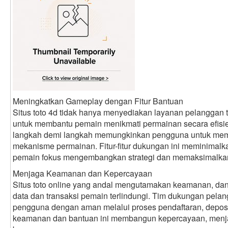
Meningkatkan Gameplay dengan Fitur Bantuan
Situs toto 4d tidak hanya menyediakan layanan pelanggan t
untuk membantu pemain menikmati permainan secara efisie
langkah demi langkah memungkinkan pengguna untuk mema
mekanisme permainan. Fitur-fitur dukungan ini meminima
pemain fokus mengembangkan strategi dan memaksimalka
Menjaga Keamanan dan Kepercayaan
Situs toto online yang andal mengutamakan keamanan, dan
data dan transaksi pemain terlindungi. Tim dukungan pela
pengguna dengan aman melalui proses pendaftaran, deposi
keamanan dan bantuan ini membangun kepercayaan, menjadi