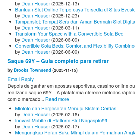
by
Dean Houser
(2025-12-13)
Bantuan Slot Online Terpercaya Tersedia di Situs Evost
by
Dean Houser
(2025-12-23)
Tampanslot: Tempat Seru dan Aman Bermain Slot Digita
by
Dean Houser
(2026-03-11)
Transform Your Space with a Convertible Sofa Bed
by
Dean Houser
(2026-06-09)
Convertible Sofa Beds: Comfort and Flexibility Combine
by
Dean Houser
(2026-06-09)
Saque 69Y – Guia completo para retirar
by
Brooks Townsend
(2025-11-15)
Email Reply
Depois de ganhar em apostas esportivas, cassino online ou
realizar o saque 69Y . A plataforma oferece métodos rápido
com o mercado...
Read more
Miototo dan Pergeseran Menuju Sistem Cerdas
by
Dean Houser
(2026-02-16)
Inovasi Mobile di Platform Slot Nagaspin99
by
Dean Houser
(2026-02-17)
Mengungkap Peran Buku Mimpi dalam Permainan Ang