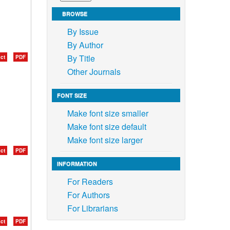
BROWSE
By Issue
By Author
By Title
ct
PDF
Other Journals
FONT SIZE
Make font size smaller
Make font size default
Make font size larger
ct
PDF
INFORMATION
For Readers
For Authors
For Librarians
ct
PDF