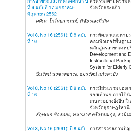
การอาชีวะและเทคนิคศึกษา ปี
ส่วนร่วมตามความคิ
ที่ 9 ฉบับที่ 17 มกราคม-
จังหวัดสระแก้ว
มิถุนายน 2562
ศศินะ โกไศยกานนท์, พิชัย ทองดีเลิศ
Vol 8, No 16 (2561): ปี 8 ฉบับ
การพัฒนาและหาประ
ที่ 16
คอมพิวเตอร์พื้นฐา
หลักสูตรสาขาเคหบร
Development and Ef
Instructional Packa
System for Elderly 
ปิ่นรัตน์ นวชาตธารง, อมรรัตน์ แก้วคาบ้ง
Vol 8, No 16 (2561): ปี 8 ฉบับ
การมีส่วนร่วมของ
ที่ 16
รอยเท้าพ่อ ภายใต้ร
เกษตรอย่างยั่งยืน ใน
จังหวัดสุราษฎร์ธานี
ธัญชนก ช้องทอง, พนามาศ ตรีวรรณกุล, ธานินท
Vol 8, No 16 (2561): ปี 8 ฉบับ
การสารวจสภาพปัญห