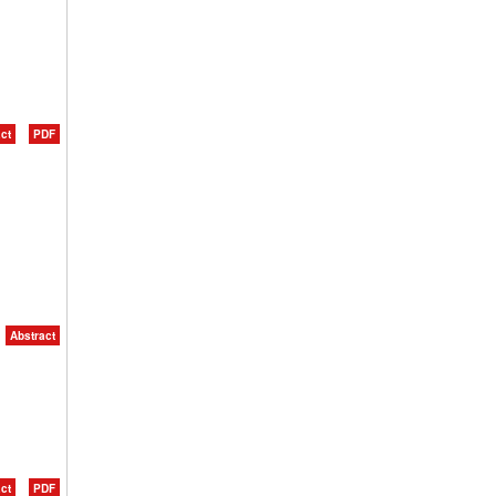
ct
PDF
Abstract
ct
PDF