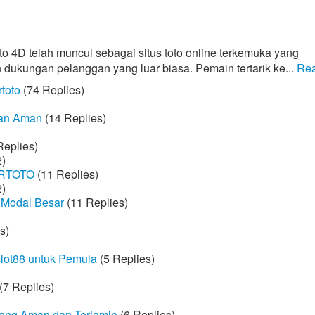
o 4D telah muncul sebagai situs toto online terkemuka yang
kungan pelanggan yang luar biasa. Pemain tertarik ke...
Re
toto
(74 Replies)
dan Aman
(14 Replies)
Replies)
)
IRTOTO
(11 Replies)
)
 Modal Besar
(11 Replies)
s)
lot88 untuk Pemula
(5 Replies)
(7 Replies)
ang Aman dan Terjamin
(6 Replies)