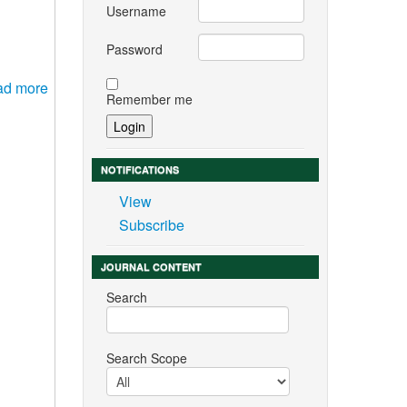
Username
Password
ad more
Remember me
NOTIFICATIONS
View
Subscribe
JOURNAL CONTENT
Search
Search Scope