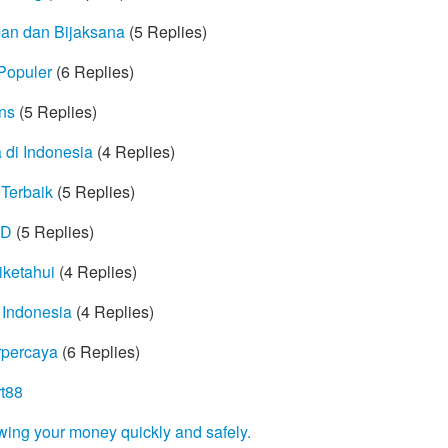
an dan Bijaksana
(5 Replies)
Populer
(6 Replies)
ans
(5 Replies)
 di Indonesia
(4 Replies)
Terbaik
(5 Replies)
4D
(5 Replies)
ketahui
(4 Replies)
 Indonesia
(4 Replies)
rpercaya
(6 Replies)
rt88
wing your money quickly and safely.