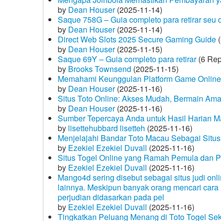
by
Dean Houser
(2025-11-14)
Saque 758G – Guia completo para retirar seu 
by
Dean Houser
(2025-11-14)
Direct Web Slots 2025 Secure Gaming Guide
(
by
Dean Houser
(2025-11-15)
Saque 69Y – Guia completo para retirar
(6 Rep
by
Brooks Townsend
(2025-11-15)
Memahami Keunggulan Platform Game Online
by
Dean Houser
(2025-11-16)
Situs Toto Online: Akses Mudah, Bermain A
by
Dean Houser
(2025-11-16)
Sumber Tepercaya Anda untuk Hasil Harian Ma
by
lisettehubbard lisetteh
(2025-11-16)
Menjelajahi Bandar Toto Macau Sebagai Situs
by
Ezekiel Ezekiel Duvall
(2025-11-16)
Situs Togel Online yang Ramah Pemula dan P
by
Ezekiel Ezekiel Duvall
(2025-11-16)
Mango4d sering disebut sebagai situs judi onl
lainnya. Meskipun banyak orang mencari cara 
perjudian didasarkan pada pel
by
Ezekiel Ezekiel Duvall
(2025-11-16)
Tingkatkan Peluang Menang di Toto Togel Se