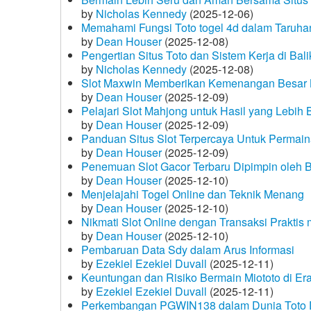
by
Nicholas Kennedy
(2025-12-06)
Memahami Fungsi Toto togel 4d dalam Taruha
by
Dean Houser
(2025-12-08)
Pengertian Situs Toto dan Sistem Kerja di Bal
by
Nicholas Kennedy
(2025-12-08)
Slot Maxwin Memberikan Kemenangan Besar 
by
Dean Houser
(2025-12-09)
Pelajari Slot Mahjong untuk Hasil yang Lebih 
by
Dean Houser
(2025-12-09)
Panduan Situs Slot Terpercaya Untuk Permai
by
Dean Houser
(2025-12-09)
Penemuan Slot Gacor Terbaru Dipimpin oleh
by
Dean Houser
(2025-12-10)
Menjelajahi Togel Online dan Teknik Menang
by
Dean Houser
(2025-12-10)
Nikmati Slot Online dengan Transaksi Praktis 
by
Dean Houser
(2025-12-10)
Pembaruan Data Sdy dalam Arus Informasi
by
Ezekiel Ezekiel Duvall
(2025-12-11)
Keuntungan dan Risiko Bermain Miototo di Era
by
Ezekiel Ezekiel Duvall
(2025-12-11)
Perkembangan PGWIN138 dalam Dunia Toto D