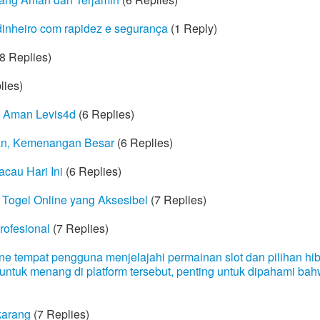
dinheiro com rapidez e segurança
(1 Reply)
8 Replies)
lies)
 Aman Levis4d
(6 Replies)
man, Kemenangan Besar
(6 Replies)
cau Hari Ini
(6 Replies)
 Togel Online yang Aksesibel
(7 Replies)
rofesional
(7 Replies)
ine tempat pengguna menjelajahi permainan slot dan pilihan hi
untuk menang di platform tersebut, penting untuk dipahami bah
karang
(7 Replies)