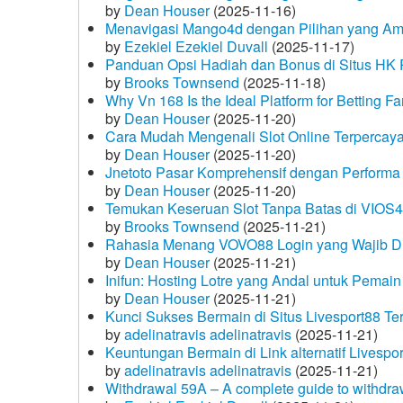
by
Dean Houser
(2025-11-16)
Menavigasi Mango4d dengan Pilihan yang Am
by
Ezekiel Ezekiel Duvall
(2025-11-17)
Panduan Opsi Hadiah dan Bonus di Situs HK 
by
Brooks Townsend
(2025-11-18)
Why Vn 168 Is the Ideal Platform for Betting F
by
Dean Houser
(2025-11-20)
Cara Mudah Mengenali Slot Online Terpercaya
by
Dean Houser
(2025-11-20)
Jnetoto Pasar Komprehensif dengan Performa 
by
Dean Houser
(2025-11-20)
Temukan Keseruan Slot Tanpa Batas di VIOS
by
Brooks Townsend
(2025-11-21)
Rahasia Menang VOVO88 Login yang Wajib Di
by
Dean Houser
(2025-11-21)
Inifun: Hosting Lotre yang Andal untuk Pemain
by
Dean Houser
(2025-11-21)
Kunci Sukses Bermain di Situs Livesport88 Te
by
adelinatravis adelinatravis
(2025-11-21)
Keuntungan Bermain di Link alternatif Livespo
by
adelinatravis adelinatravis
(2025-11-21)
Withdrawal 59A – A complete guide to withdra