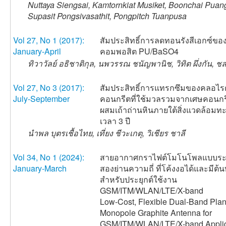
Nuttaya Siengsai, Kamtornkiat Musiket, Boonchai Puan
Supasit Pongsivasathit, Pongpitch Tuanpusa
Vol 27, No 1 (2017):
สัมประสิทธิ์การลดทอนรังสีเอกซ์ขอ
January-April
คอมพอสิต PU/BaSO4
ทิวาวัลย์ อธิชาติกุล, นพวรรณ ชนัญพานิช, วิทิต ผึ่งกัน, 
Vol 27, No 3 (2017):
สัมประสิทธิ์การแทรกซึมของคลอไร
July-September
คอนกรีตที่ใช้มวลรวมจากเศษคอนกรี
ผสมเถ้าถ่านหินภายใต้สิ่งแวดล้อมทะ
เวลา 3 ปี
นำพล บุตรเชื้อไทย, เที่ยง ชีวะเกตุ, วิเชียร ชาลี
Vol 34, No 1 (2024):
สายอากาศกราไฟต์โมโนโพลแบบร
January-March
สองย่านความถี่ ที่โค้งงอได้และมีต้น
สำหรับประยุกต์ใช้งาน
GSM/ITM/WLAN/LTE/X-band
Low-Cost, Flexible Dual-Band Plan
Monopole Graphite Antenna for
GSM/ITM/WLAN/LTE/X-band Applic