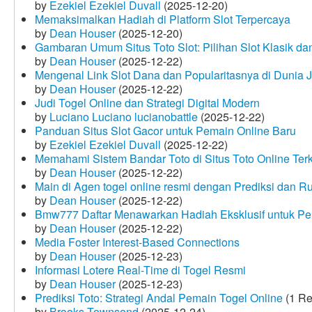
by
Ezekiel Ezekiel Duvall
(2025-12-20)
Memaksimalkan Hadiah di Platform Slot Terpercaya
by
Dean Houser
(2025-12-20)
Gambaran Umum Situs Toto Slot: Pilihan Slot Klasik d
by
Dean Houser
(2025-12-22)
Mengenal Link Slot Dana dan Popularitasnya di Dunia J
by
Dean Houser
(2025-12-22)
Judi Togel Online dan Strategi Digital Modern
by
Luciano Luciano lucianobattle
(2025-12-22)
Panduan Situs Slot Gacor untuk Pemain Online Baru
by
Ezekiel Ezekiel Duvall
(2025-12-22)
Memahami Sistem Bandar Toto di Situs Toto Online Te
by
Dean Houser
(2025-12-22)
Main di Agen togel online resmi dengan Prediksi dan R
by
Dean Houser
(2025-12-22)
Bmw777 Daftar Menawarkan Hadiah Eksklusif untuk P
by
Dean Houser
(2025-12-22)
Media Foster Interest-Based Connections
by
Dean Houser
(2025-12-23)
Informasi Lotere Real-Time di Togel Resmi
by
Dean Houser
(2025-12-23)
Prediksi Toto: Strategi Andal Pemain Togel Online
(1 Re
by
Brooks Townsend
(2025-12-24)