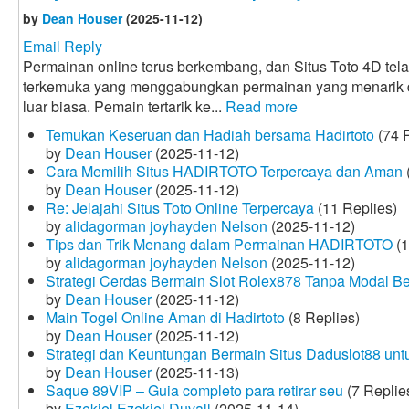
by
Dean Houser
(2025-11-12)
Email Reply
Permainan online terus berkembang, dan Situs Toto 4D tela
terkemuka yang menggabungkan permainan yang menarik
luar biasa. Pemain tertarik ke...
Read more
Temukan Keseruan dan Hadiah bersama Hadirtoto
(74 R
by
Dean Houser
(2025-11-12)
Cara Memilih Situs HADIRTOTO Terpercaya dan Aman
by
Dean Houser
(2025-11-12)
Re: Jelajahi Situs Toto Online Terpercaya
(11 Replies)
by
alidagorman joyhayden Nelson
(2025-11-12)
Tips dan Trik Menang dalam Permainan HADIRTOTO
(1
by
alidagorman joyhayden Nelson
(2025-11-12)
Strategi Cerdas Bermain Slot Rolex878 Tanpa Modal B
by
Dean Houser
(2025-11-12)
Main Togel Online Aman di Hadirtoto
(8 Replies)
by
Dean Houser
(2025-11-12)
Strategi dan Keuntungan Bermain Situs Daduslot88 un
by
Dean Houser
(2025-11-13)
Saque 89VIP – Guia completo para retirar seu
(7 Replie
by
Ezekiel Ezekiel Duvall
(2025-11-14)