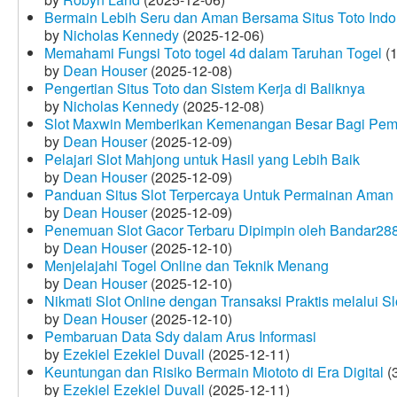
Bermain Lebih Seru dan Aman Bersama Situs Toto Indo
by
Nicholas Kennedy
(2025-12-06)
Memahami Fungsi Toto togel 4d dalam Taruhan Togel
(1
by
Dean Houser
(2025-12-08)
Pengertian Situs Toto dan Sistem Kerja di Baliknya
by
Nicholas Kennedy
(2025-12-08)
Slot Maxwin Memberikan Kemenangan Besar Bagi Pem
by
Dean Houser
(2025-12-09)
Pelajari Slot Mahjong untuk Hasil yang Lebih Baik
by
Dean Houser
(2025-12-09)
Panduan Situs Slot Terpercaya Untuk Permainan Aman
by
Dean Houser
(2025-12-09)
Penemuan Slot Gacor Terbaru Dipimpin oleh Bandar28
by
Dean Houser
(2025-12-10)
Menjelajahi Togel Online dan Teknik Menang
by
Dean Houser
(2025-12-10)
Nikmati Slot Online dengan Transaksi Praktis melalui S
by
Dean Houser
(2025-12-10)
Pembaruan Data Sdy dalam Arus Informasi
by
Ezekiel Ezekiel Duvall
(2025-12-11)
Keuntungan dan Risiko Bermain Miototo di Era Digital
(3
by
Ezekiel Ezekiel Duvall
(2025-12-11)