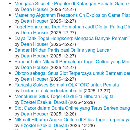
Mengapa Situs 4D Populer di Kalangan Pemain Game 
by
Dean Houser
(2025-12-27)
Mastering Algorithm Reactions On Explosion Game Plat
by
Dean Houser
(2025-12-27)
Togel Hongkong: Tren Permainan Judi Digital Paling Dim
by
Dean Houser
(2025-12-27)
Daya Tarik Togel Hongkong: Mengapa Banyak Pemain T
by
Dean Houser
(2025-12-27)
Bandar HK dan Partisipasi Online yang Lancar
by
Dean Houser
(2025-12-27)
Bandar Lotre Nikmati Permainan Togel Online yang Me
by
Dean Houser
(2025-12-27)
Olxtoto sebagai Situs Slot Terpercaya untuk Bermain 
by
Dean Houser
(2025-12-27)
Rahasia Sukses Bermain OLXTOTO untuk Pemula
by
Luciano Luciano lucianobattle
(2025-12-27)
Menelusuri Situs Togel 4D di Era Hiburan Digital
by
Ezekiel Ezekiel Duvall
(2025-12-28)
Slot Gacor dalam Dunia Online yang Terus Berkembang
by
Dean Houser
(2025-12-28)
Nikmati Hiburan Angka Online di Situs Togel Terpercay
by
Ezekiel Ezekiel Duvall
(2025-12-28)