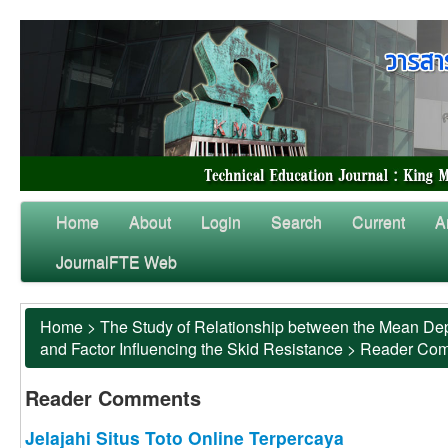
Home
About
Login
Search
Current
A
JournalFTE Web
Home
>
The Study of Relationship between the Mean Dep
and Factor Influencing the Skid Resistance
>
Reader Co
Reader Comments
Jelajahi Situs Toto Online Terpercaya