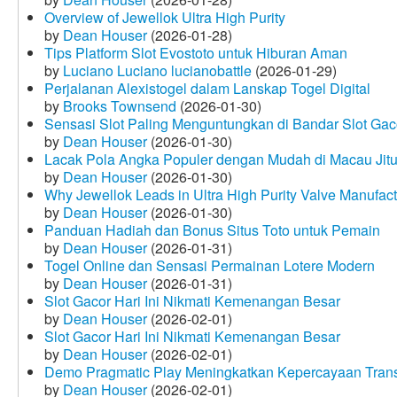
Overview of Jewellok Ultra High Purity
by
Dean Houser
(2026-01-28)
Tips Platform Slot Evostoto untuk Hiburan Aman
by
Luciano Luciano lucianobattle
(2026-01-29)
Perjalanan Alexistogel dalam Lanskap Togel Digital
by
Brooks Townsend
(2026-01-30)
Sensasi Slot Paling Menguntungkan di Bandar Slot Gac
by
Dean Houser
(2026-01-30)
Lacak Pola Angka Populer dengan Mudah di Macau Jit
by
Dean Houser
(2026-01-30)
Why Jewellok Leads in Ultra High Purity Valve Manufact
by
Dean Houser
(2026-01-30)
Panduan Hadiah dan Bonus Situs Toto untuk Pemain
by
Dean Houser
(2026-01-31)
Togel Online dan Sensasi Permainan Lotere Modern
by
Dean Houser
(2026-01-31)
Slot Gacor Hari Ini Nikmati Kemenangan Besar
by
Dean Houser
(2026-02-01)
Slot Gacor Hari Ini Nikmati Kemenangan Besar
by
Dean Houser
(2026-02-01)
Demo Pragmatic Play Meningkatkan Kepercayaan Tran
by
Dean Houser
(2026-02-01)