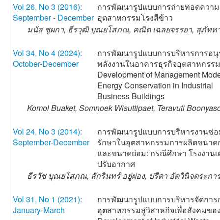
Vol 26, No 3 (2016):
การพัฒนารูปแบบการถ่ายทอดความร
September - December
อุตสาหกรรมโรงสีข้าว
มนัส ชูผกา, ธีรวุฒิ บุณยโสภณ, คณิต เฉลยจรรยา, สุภัท
Vol 34, No 4 (2024):
การพัฒนารูปแบบการบริหารการอนุร
October-December
พลังงานในอาคารธุรกิจอุตสาหกรร
Development of Management Model
Energy Conservation in Industrial
Business Buildings
Komol Buaket, Somnoek Wisuttipaet, Teravuti Boonyas
Vol 24, No 3 (2014):
การพัฒนารูปแบบการบริหารงานซ่อ
September-December
รักษาในอุตสาหกรรมการผลิตขนาด
และขนาดย่อม: กรณีศึกษา โรงงานเค
ปรับอากาศ
ธีรวัช บุณยโสภณ, สักรินทร์ อยู่ผ่อง, ปรีดา อัตวินิจตระกา
Vol 31, No 1 (2021):
การพัฒนารูปแบบการบริหารจัดการ
January-March
อุตสาหกรรมสู่วิสาหกิจเพื่อสังคมข