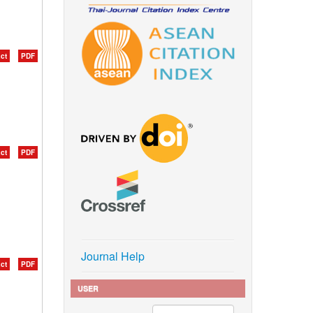
ct
PDF
ct
PDF
Journal Help
ct
PDF
USER