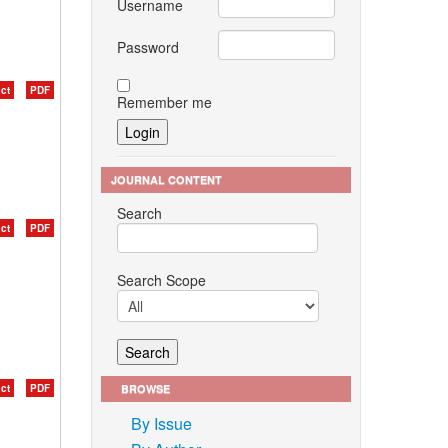
Username
Password
ct
PDF
Remember me
JOURNAL CONTENT
Search
ct
PDF
Search Scope
BROWSE
ct
PDF
By Issue