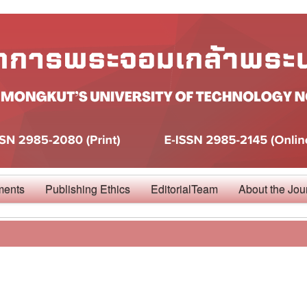
ments
Publishing Ethics
EditorialTeam
About the Jou