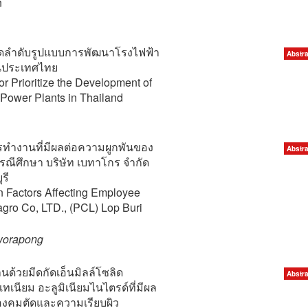
n
ัดลำดับรูปแบบการพัฒนาโรงไฟฟ้า
Abstra
ในประเทศไทย
for Prioritize the Development of
ower Plants in Thailand
รทำงานที่มีผลต่อความผูกพันของ
Abstra
ณีศึกษา บริษัท เบทาโกร จำกัด
รี
n Factors Affecting Employee
gro Co, LTD., (PCL) Lop Buri
worapong
านด้วยมีดกัดเอ็นมิลล์โซลิด
Abstra
เทเนียม อะลูมิเนียมไนไตรด์ที่มีผล
องคมตัดและความเรียบผิว