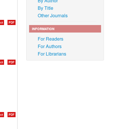
By Author
By Title
Other Journals
ct
PDF
INFORMATION
For Readers
For Authors
For Librarians
ct
PDF
ct
PDF