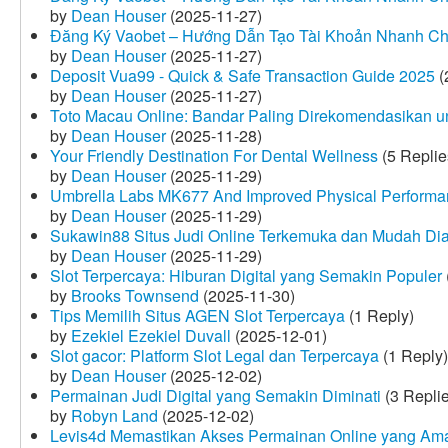
by
Dean Houser
(2025-11-27)
Đăng Ký Vaobet – Hướng Dẫn Tạo Tài Khoản Nhanh C
by
Dean Houser
(2025-11-27)
Deposit Vua99 - Quick & Safe Transaction Guide 2025
(
by
Dean Houser
(2025-11-27)
Toto Macau Online: Bandar Paling Direkomendasikan u
by
Dean Houser
(2025-11-28)
Your Friendly Destination For Dental Wellness
(5 Replie
by
Dean Houser
(2025-11-29)
Umbrella Labs MK677 And Improved Physical Perform
by
Dean Houser
(2025-11-29)
Sukawin88 Situs Judi Online Terkemuka dan Mudah Di
by
Dean Houser
(2025-11-29)
Slot Terpercaya: Hiburan Digital yang Semakin Populer
by
Brooks Townsend
(2025-11-30)
Tips Memilih Situs AGEN Slot Terpercaya
(1 Reply)
by
Ezekiel Ezekiel Duvall
(2025-12-01)
Slot gacor: Platform Slot Legal dan Terpercaya
(1 Reply)
by
Dean Houser
(2025-12-02)
Permainan Judi Digital yang Semakin Diminati
(3 Repli
by
Robyn Land
(2025-12-02)
Levis4d Memastikan Akses Permainan Online yang Am