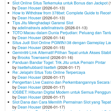
Slot Online Situs Terkemuka untuk Bonus dan Jackpot
(
by
Dean Houser
(2026-01-13)
How to Withdraw from 378bet: Complete Guide to Receiv
by
Dean Houser
(2026-01-13)
Tips Jitu Menghadapi Garansi Slot
by
adelinatravis adelinatravis
(2026-01-13)
TOTO Macau dalam Dunia Perjudian: Peluang dan Tanta
by
Dean Houser
(2026-01-14)
Situs Judi Slot Online PGWIN138 dengan Gameplay La
by
Dean Houser
(2026-01-15)
Gemin99 Link Alternatif Pilihan Tepat untuk Akses Stabi
by
Brooks Townsend
(2026-01-16)
Panduan Bandar Togel: Trik Jitu untuk Pemain Pintar
by
lisettehubbard lisetteh
(2026-01-17)
Re: Jelajahi Situs Toto Online Terpercaya
by
Dean Houser
(2026-01-17)
Pengertian Live Casino dan Perkembangannya Secara D
by
Dean Houser
(2026-01-17)
IOSBET: Hiburan Digital Modern untuk Semua Penggu
by
Dean Houser
(2026-01-17)
Slot Dana dan Cara Memilih Permainan Slot yang Tepat
by
Dean Houser
(2026-01-17)