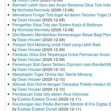
Bermain Lebih Seru dan Aman Bersama Situs Toto Indo
by
Nicholas Kennedy
(2025-12-06)
Memahami Fungsi Toto togel 4d dalam Taruhan Togel
(1
by
Dean Houser
(2025-12-08)
Pengertian Situs Toto dan Sistem Kerja di Baliknya
by
Nicholas Kennedy
(2025-12-08)
Slot Maxwin Memberikan Kemenangan Besar Bagi Pem
by
Dean Houser
(2025-12-09)
Pelajari Slot Mahjong untuk Hasil yang Lebih Baik
by
Dean Houser
(2025-12-09)
Panduan Situs Slot Terpercaya Untuk Permainan Aman
by
Dean Houser
(2025-12-09)
Penemuan Slot Gacor Terbaru Dipimpin oleh Bandar28
by
Dean Houser
(2025-12-10)
Menjelajahi Togel Online dan Teknik Menang
by
Dean Houser
(2025-12-10)
Nikmati Slot Online dengan Transaksi Praktis melalui S
by
Dean Houser
(2025-12-10)
Pembaruan Data Sdy dalam Arus Informasi
by
Ezekiel Ezekiel Duvall
(2025-12-11)
Keuntungan dan Risiko Bermain Miototo di Era Digital
(3
by
Ezekiel Ezekiel Duvall
(2025-12-11)