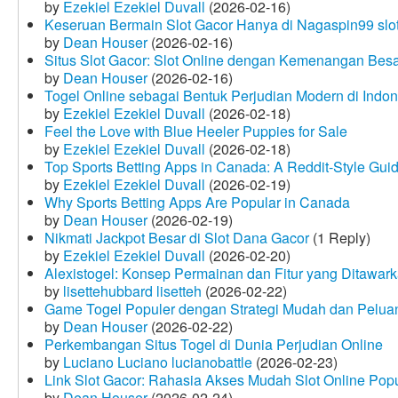
by
Ezekiel Ezekiel Duvall
(2026-02-16)
Keseruan Bermain Slot Gacor Hanya di Nagaspin99 slo
by
Dean Houser
(2026-02-16)
Situs Slot Gacor: Slot Online dengan Kemenangan Be
by
Dean Houser
(2026-02-16)
Togel Online sebagai Bentuk Perjudian Modern di Indon
by
Ezekiel Ezekiel Duvall
(2026-02-18)
Feel the Love with Blue Heeler Puppies for Sale
by
Ezekiel Ezekiel Duvall
(2026-02-18)
Top Sports Betting Apps in Canada: A Reddit‑Style Gui
by
Ezekiel Ezekiel Duvall
(2026-02-19)
Why Sports Betting Apps Are Popular in Canada
by
Dean Houser
(2026-02-19)
Nikmati Jackpot Besar di Slot Dana Gacor
(1 Reply)
by
Ezekiel Ezekiel Duvall
(2026-02-20)
Alexistogel: Konsep Permainan dan Fitur yang Ditawar
by
lisettehubbard lisetteh
(2026-02-22)
Game Togel Populer dengan Strategi Mudah dan Pelua
by
Dean Houser
(2026-02-22)
Perkembangan Situs Togel di Dunia Perjudian Online
by
Luciano Luciano lucianobattle
(2026-02-23)
Link Slot Gacor: Rahasia Akses Mudah Slot Online Pop
by
Dean Houser
(2026-02-24)