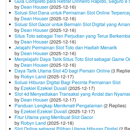
Guia Completo para Retirar Dinheiro Rápido, Seguro 
by
Dean Houser
(2025-12-16)
Solusi Slot Dana untuk Permainan Slot Online Terperca
by
Dean Houser
(2025-12-16)
Solusi Slot Gacor untuk Bermain Slot Digital yang Aman
by
Dean Houser
(2025-12-16)
Situs Toto sebagai Tren Perjudian yang Terus Berkemb
by
Dean Houser
(2025-12-16)
Jelajahi Permainan Slot Toto dan Hadiah Menarik
by
Dean Houser
(2025-12-16)
Menjelajahi Daya Tarik Situs Toto Slot sebagai Game O
by
Dean Houser
(2025-12-16)
Daya Tarik Utama Slot 4D bagi Pemain Online
(3 Replie
by
Robyn Land
(2025-12-17)
Solusi Hiburan Digital Bagi Pecinta Permainan Slot
by
Ezekiel Ezekiel Duvall
(2025-12-17)
Slot 4d Menyediakan Transaksi yang Andal dan Nyama
by
Dean Houser
(2025-12-17)
Panduan Lengkap Menikmati Pengalaman
(2 Replies)
by
Ezekiel Ezekiel Duvall
(2025-12-17)
Fitur Utama yang Membuat Slot Gacor
by
Robyn Land
(2025-12-18)
Slot Online sebagai Pilihan Utama Hiburan Digital
(2 Re