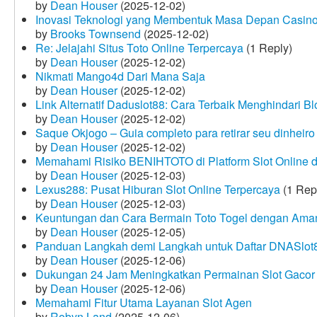
by
Dean Houser
(2025-12-02)
Inovasi Teknologi yang Membentuk Masa Depan Casino
by
Brooks Townsend
(2025-12-02)
Re: Jelajahi Situs Toto Online Terpercaya
(1 Reply)
by
Dean Houser
(2025-12-02)
Nikmati Mango4d Dari Mana Saja
by
Dean Houser
(2025-12-02)
Link Alternatif Daduslot88: Cara Terbaik Menghindari Blo
by
Dean Houser
(2025-12-02)
Saque Okjogo – Guia completo para retirar seu dinheir
by
Dean Houser
(2025-12-02)
Memahami Risiko BENIHTOTO di Platform Slot Online
by
Dean Houser
(2025-12-03)
Lexus288: Pusat Hiburan Slot Online Terpercaya
(1 Rep
by
Dean Houser
(2025-12-03)
Keuntungan dan Cara Bermain Toto Togel dengan Ama
by
Dean Houser
(2025-12-05)
Panduan Langkah demi Langkah untuk Daftar DNASlot
by
Dean Houser
(2025-12-06)
Dukungan 24 Jam Meningkatkan Permainan Slot Gacor
by
Dean Houser
(2025-12-06)
Memahami Fitur Utama Layanan Slot Agen
by
Robyn Land
(2025-12-06)