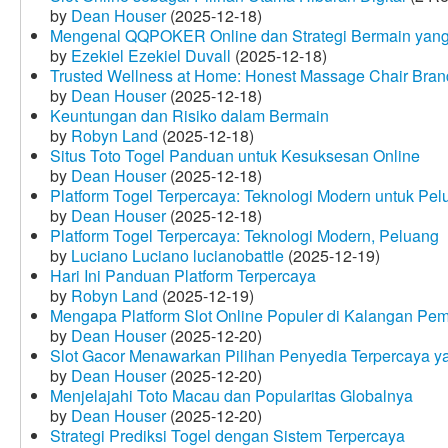
by
Dean Houser
(2025-12-18)
Mengenal QQPOKER Online dan Strategi Bermain yang
by
Ezekiel Ezekiel Duvall
(2025-12-18)
Trusted Wellness at Home: Honest Massage Chair Bran
by
Dean Houser
(2025-12-18)
Keuntungan dan Risiko dalam Bermain
by
Robyn Land
(2025-12-18)
Situs Toto Togel Panduan untuk Kesuksesan Online
by
Dean Houser
(2025-12-18)
Platform Togel Terpercaya: Teknologi Modern untuk Pe
by
Dean Houser
(2025-12-18)
Platform Togel Terpercaya: Teknologi Modern, Peluang
by
Luciano Luciano lucianobattle
(2025-12-19)
Hari Ini Panduan Platform Terpercaya
by
Robyn Land
(2025-12-19)
Mengapa Platform Slot Online Populer di Kalangan Pe
by
Dean Houser
(2025-12-20)
Slot Gacor Menawarkan Pilihan Penyedia Terpercaya y
by
Dean Houser
(2025-12-20)
Menjelajahi Toto Macau dan Popularitas Globalnya
by
Dean Houser
(2025-12-20)
Strategi Prediksi Togel dengan Sistem Terpercaya