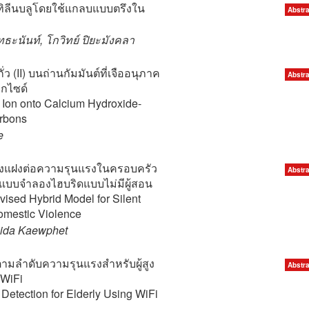
ทิลีนบลูโดยใช้แกลบแบบตรึงใน
Abstra
ุทธะนันท์, โกวิทย์ ปิยะมังคลา
 (II) บนถ่านกัมมันต์ที่เจืออนุภาค
Abstra
กไซด์
I) Ion onto Calcium Hydroxide-
rbons
e
ี่ยงแฝงต่อความรุนแรงในครอบครัว
Abstra
แบบจำลองไฮบริดแบบไม่มีผู้สอน
ised Hybrid Model for Silent
omestic Violence
nida Kaewphet
ามลำดับความรุนแรงสำหรับผู้สูง
Abstra
WiFi
 Detection for Elderly Using WiFi