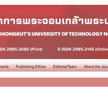
ments
Publishing Ethics
EditorialTeam
About the Jou