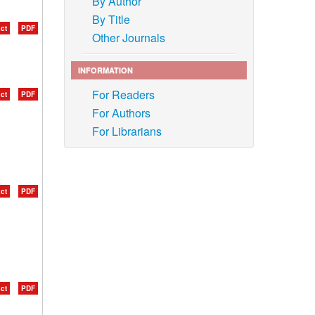
By Author
By Title
ct
PDF
Other Journals
INFORMATION
For Readers
ct
PDF
For Authors
For Librarians
ct
PDF
ct
PDF