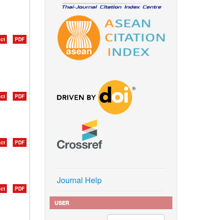
ct
PDF
ct
PDF
ct
PDF
Journal Help
ct
PDF
USER