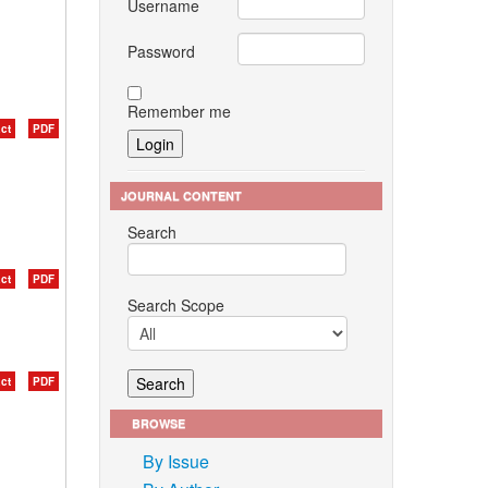
Username
Password
Remember me
ct
PDF
JOURNAL CONTENT
Search
ct
PDF
Search Scope
ct
PDF
BROWSE
By Issue