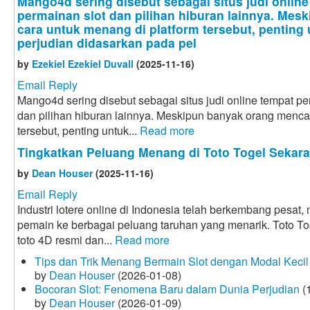
Mango4d sering disebut sebagai situs judi onlin
permainan slot dan pilihan hiburan lainnya. Mes
cara untuk menang di platform tersebut, penting
perjudian didasarkan pada pel
by
Ezekiel Ezekiel Duvall
(2025-11-16)
Email Reply
Mango4d sering disebut sebagai situs judi online tempat p
dan pilihan hiburan lainnya. Meskipun banyak orang mencar
tersebut, penting untuk...
Read more
Tingkatkan Peluang Menang di Toto Togel Sekar
by
Dean Houser
(2025-11-16)
Email Reply
Industri lotere online di Indonesia telah berkembang pesa
pemain ke berbagai peluang taruhan yang menarik. Toto Tog
toto 4D resmi dan...
Read more
Tips dan Trik Menang Bermain Slot dengan Modal Kecil
by
Dean Houser
(2026-01-08)
Bocoran Slot: Fenomena Baru dalam Dunia Perjudian
(
by
Dean Houser
(2026-01-09)