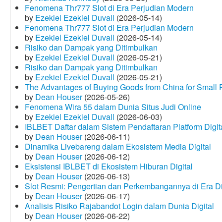
Fenomena Thr777 Slot di Era Perjudian Modern
by
Ezekiel Ezekiel Duvall
(2026-05-14)
Fenomena Thr777 Slot di Era Perjudian Modern
by
Ezekiel Ezekiel Duvall
(2026-05-14)
Risiko dan Dampak yang Ditimbulkan
by
Ezekiel Ezekiel Duvall
(2026-05-21)
Risiko dan Dampak yang Ditimbulkan
by
Ezekiel Ezekiel Duvall
(2026-05-21)
The Advantages of Buying Goods from China for Small 
by
Dean Houser
(2026-05-26)
Fenomena Wira 55 dalam Dunia Situs Judi Online
by
Ezekiel Ezekiel Duvall
(2026-06-03)
IBLBET Daftar dalam Sistem Pendaftaran Platform Digi
by
Dean Houser
(2026-06-11)
Dinamika Livebareng dalam Ekosistem Media Digital
by
Dean Houser
(2026-06-12)
Eksistensi IBLBET di Ekosistem Hiburan Digital
by
Dean Houser
(2026-06-13)
Slot Resmi: Pengertian dan Perkembangannya di Era Di
by
Dean Houser
(2026-06-17)
Analisis Risiko Rajabandot Login dalam Dunia Digital
by
Dean Houser
(2026-06-22)