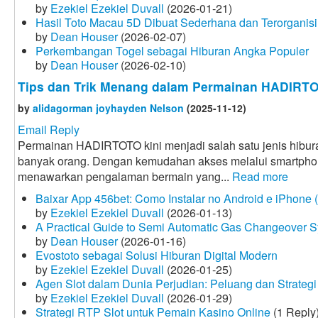
by
Ezekiel Ezekiel Duvall
(2026-01-21)
Hasil Toto Macau 5D Dibuat Sederhana dan Terorganisi
by
Dean Houser
(2026-02-07)
Perkembangan Togel sebagai Hiburan Angka Populer
by
Dean Houser
(2026-02-10)
Tips dan Trik Menang dalam Permainan HADIRT
by
alidagorman joyhayden Nelson
(2025-11-12)
Email Reply
Permainan HADIRTOTO kini menjadi salah satu jenis hiburan
banyak orang. Dengan kemudahan akses melalui smartph
menawarkan pengalaman bermain yang...
Read more
Baixar App 456bet: Como Instalar no Android e iPhone 
by
Ezekiel Ezekiel Duvall
(2026-01-13)
A Practical Guide to Semi Automatic Gas Changeover 
by
Dean Houser
(2026-01-16)
Evostoto sebagai Solusi Hiburan Digital Modern
by
Ezekiel Ezekiel Duvall
(2026-01-25)
Agen Slot dalam Dunia Perjudian: Peluang dan Strategi
by
Ezekiel Ezekiel Duvall
(2026-01-29)
Strategi RTP Slot untuk Pemain Kasino Online
(1 Reply