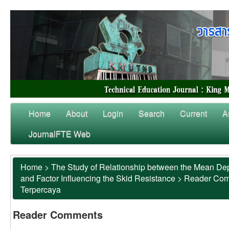
Home
About
Login
Search
Current
A
JournalFTE Web
Home
>
The Study of Relationship between the Mean Dep
and Factor Influencing the Skid Resistance
>
Reader Co
Terpercaya
Reader Comments