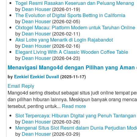
Togel Resmi Rasakan Keseruan dan Peluang Menang
by
Dean Houser
(2026-01-19)
The Evolution of Digital Sports Betting in California
by
Dean Houser
(2026-02-05)
Olxtogel Macau: Platform Modern untuk Taruhan Online
by
Dean Houser
(2026-02-11)
Aksi Lotre yang Menarik di Login Rajabandot
by
Dean Houser
(2026-02-16)
Elegant Living With A Classic Wooden Coffee Table
by
Dean Houser
(2026-04-23)
Menavigasi Mango4d dengan Pilihan yang Aman 
by
Ezekiel Ezekiel Duvall
(2025-11-17)
Email Reply
Mango4d sering disebut sebagai situs judi online tempat p
dan pilihan hiburan lainnya. Meskipun banyak orang mencar
tersebut, penting untuk...
Read more
Slot Terpercaya: Hiburan Digital yang Penuh Tantangan
by
Dean Houser
(2026-03-26)
Mengenal Situs Slot Resmi dalam Dunia Perjudian Mod
by
Dean Houser
(2026-03-29)