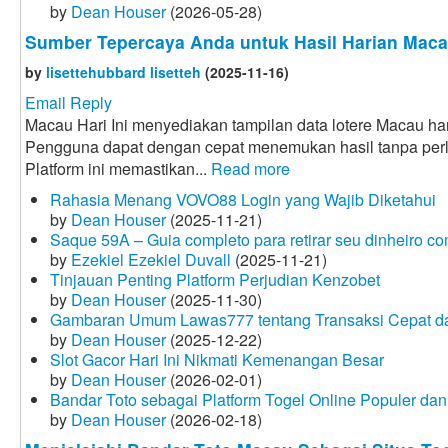
by
Dean Houser
(2026-05-28)
Sumber Tepercaya Anda untuk Hasil Harian Macau
by
lisettehubbard lisetteh
(2025-11-16)
Email Reply
Macau Hari Ini menyediakan tampilan data lotere Macau hari 
Pengguna dapat dengan cepat menemukan hasil tanpa per
Platform ini memastikan...
Read more
Rahasia Menang VOVO88 Login yang Wajib Diketahui
by
Dean Houser
(2025-11-21)
Saque 59A – Guia completo para retirar seu dinheiro c
by
Ezekiel Ezekiel Duvall
(2025-11-21)
Tinjauan Penting Platform Perjudian Kenzobet
by
Dean Houser
(2025-11-30)
Gambaran Umum Lawas777 tentang Transaksi Cepat d
by
Dean Houser
(2025-12-22)
Slot Gacor Hari Ini Nikmati Kemenangan Besar
by
Dean Houser
(2026-02-01)
Bandar Toto sebagai Platform Togel Online Populer dan
by
Dean Houser
(2026-02-18)