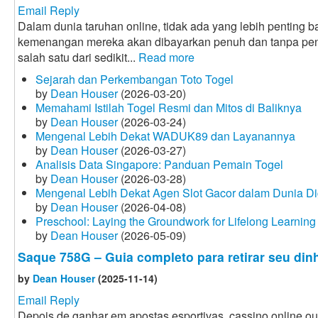
Email Reply
Dalam dunia taruhan online, tidak ada yang lebih penting 
kemenangan mereka akan dibayarkan penuh dan tanpa pen
salah satu dari sedikit...
Read more
Sejarah dan Perkembangan Toto Togel
by
Dean Houser
(2026-03-20)
Memahami Istilah Togel Resmi dan Mitos di Baliknya
by
Dean Houser
(2026-03-24)
Mengenal Lebih Dekat WADUK89 dan Layanannya
by
Dean Houser
(2026-03-27)
Analisis Data Singapore: Panduan Pemain Togel
by
Dean Houser
(2026-03-28)
Mengenal Lebih Dekat Agen Slot Gacor dalam Dunia Dig
by
Dean Houser
(2026-04-08)
Preschool: Laying the Groundwork for Lifelong Learnin
by
Dean Houser
(2026-05-09)
Saque 758G – Guia completo para retirar seu din
by
Dean Houser
(2025-11-14)
Email Reply
Depois de ganhar em apostas esportivas, cassino online o