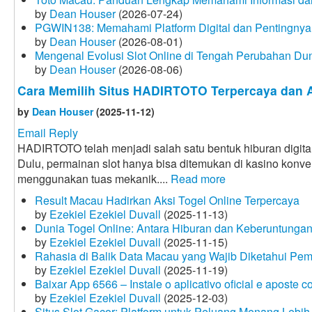
by
Dean Houser
(2026-07-24)
PGWIN138: Memahami Platform Digital dan Pentingn
by
Dean Houser
(2026-08-01)
Mengenal Evolusi Slot Online di Tengah Perubahan Dun
by
Dean Houser
(2026-08-06)
Cara Memilih Situs HADIRTOTO Terpercaya dan
by
Dean Houser
(2025-11-12)
Email Reply
HADIRTOTO telah menjadi salah satu bentuk hiburan digital 
Dulu, permainan slot hanya bisa ditemukan di kasino konv
menggunakan tuas mekanik....
Read more
Result Macau Hadirkan Aksi Togel Online Terpercaya
by
Ezekiel Ezekiel Duvall
(2025-11-13)
Dunia Togel Online: Antara Hiburan dan Keberuntunga
by
Ezekiel Ezekiel Duvall
(2025-11-15)
Rahasia di Balik Data Macau yang Wajib Diketahui Pem
by
Ezekiel Ezekiel Duvall
(2025-11-19)
Baixar App 6566 – Instale o aplicativo oficial e aposte c
by
Ezekiel Ezekiel Duvall
(2025-12-03)
Situs Slot Gacor: Platform untuk Peluang Menang Lebih