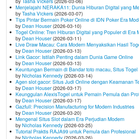
by
Tasha Vickers
(2026-03-06)
Menjelajahi NERAKA11: Dunia Hiburan Digital yang Me
by
Tasha Vickers
(2026-03-07)
Tips Pintar Bermain Poker Online di IDN Poker Era Mod
by
Dean Houser
(2026-03-10)
Togel Online: Tren Hiburan Digital yang Populer di Era
by
Dean Houser
(2026-03-11)
Live Draw Macau: Cara Modern Menyaksikan Hasil Tog
by
Dean Houser
(2026-03-13)
Link Gacor: Istilah Penting dalam Dunia Game Online
by
Dean Houser
(2026-03-13)
Keuntungan Bermain di Bandar toto macau, Situs Togel 
by
Nicholas Kennedy
(2026-03-14)
Agen slot gacor: Situs Judi Online dengan Keamanan T
by
Dean Houser
(2026-03-17)
Keunggulan AlexisTogel untuk Pemain Pemula dan Prof
by
Dean Houser
(2026-03-17)
Gazfull: Precision Manufacturing for Modern Industries
by
Dean Houser
(2026-03-20)
Mengenal Situs Slot dalam Era Perjudian Modern
by
Nicholas Kennedy
(2026-03-25)
Tutorial Praktis RAJA99 untuk Pemula dan Profesional
by
Nicholas Kennedy
(2026-03-26)