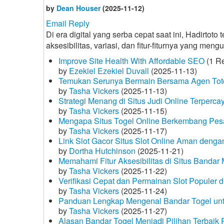
by
Dean Houser
(2025-11-12)
Email Reply
Di era digital yang serba cepat saat ini, Hadirto
aksesibilitas, variasi, dan fitur-fiturnya yang me
Improve Site Health With Affordable SEO
(1 Re
by
Ezekiel Ezekiel Duvall
(2025-11-13)
Temukan Serunya Bermain Bersama Agen Tot
by
Tasha Vickers
(2025-11-13)
Strategi Menang di Situs Judi Online Terperca
by
Tasha Vickers
(2025-11-15)
Mengapa Situs Togel Online Berkembang Pesa
by
Tasha Vickers
(2025-11-17)
Link Slot Gacor Situs Slot Online Aman den
by
Dortha Hutchinson
(2025-11-21)
Memahami Fitur Aksesibilitas di Situs Bandar
by
Tasha Vickers
(2025-11-22)
Verifikasi Cepat dan Permainan Slot Populer 
by
Tasha Vickers
(2025-11-24)
Panduan Lengkap Mengenal Bandar Togel un
by
Tasha Vickers
(2025-11-27)
Alasan Bandar Togel Menjadi Pilihan Terbaik 