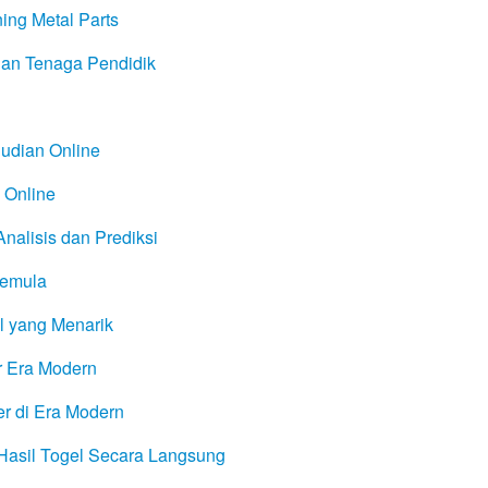
ing Metal Parts
dan Tenaga Pendidik
udian Online
 Online
alisis dan Prediksi
Pemula
l yang Menarik
r Era Modern
er di Era Modern
Hasil Togel Secara Langsung