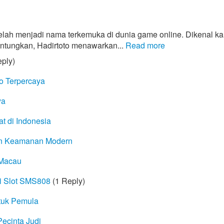
to telah menjadi nama terkemuka di dunia game online. Dikenal k
nguntungkan, Hadirtoto menawarkan...
Read more
ply)
o Terpercaya
ya
t di Indonesia
gan Keamanan Modern
 Macau
di Slot SMS808
(1 Reply)
tuk Pemula
Pecinta Judi