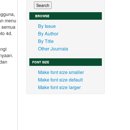
ngguna,
BROWSE
dan menu
By Issue
eh semua
to 4d.
By Author
By Title
Other Journals
ngi
anyaan.
 dan
FONT SIZE
Make font size smaller
Make font size default
Make font size larger