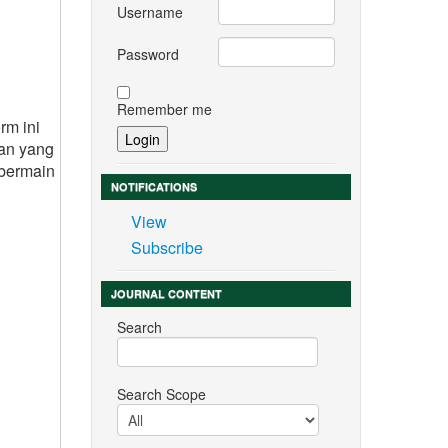
Username
Password
Remember me
rm ini
nan yang
bermain
NOTIFICATIONS
View
Subscribe
JOURNAL CONTENT
Search
Search Scope