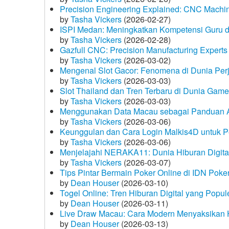
Precision Engineering Explained: CNC Machin
by
Tasha Vickers
(2026-02-27)
ISPI Medan: Meningkatkan Kompetensi Guru 
by
Tasha Vickers
(2026-02-28)
Gazfull CNC: Precision Manufacturing Experts
by
Tasha Vickers
(2026-03-02)
Mengenal Slot Gacor: Fenomena di Dunia Perj
by
Tasha Vickers
(2026-03-03)
Slot Thailand dan Tren Terbaru di Dunia Game
by
Tasha Vickers
(2026-03-03)
Menggunakan Data Macau sebagai Panduan An
by
Tasha Vickers
(2026-03-06)
Keunggulan dan Cara Login Malkis4D untuk 
by
Tasha Vickers
(2026-03-06)
Menjelajahi NERAKA11: Dunia Hiburan Digita
by
Tasha Vickers
(2026-03-07)
Tips Pintar Bermain Poker Online di IDN Poke
by
Dean Houser
(2026-03-10)
Togel Online: Tren Hiburan Digital yang Popul
by
Dean Houser
(2026-03-11)
Live Draw Macau: Cara Modern Menyaksikan 
by
Dean Houser
(2026-03-13)