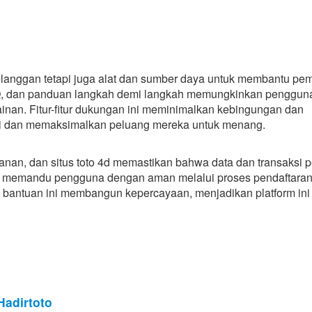
elanggan tetapi juga alat dan sumber daya untuk membantu pe
FAQ, dan panduan langkah demi langkah memungkinkan penggun
nan. Fitur-fitur dukungan ini meminimalkan kebingungan dan
i dan memaksimalkan peluang mereka untuk menang.
nan, dan situs toto 4d memastikan bahwa data dan transaksi 
tuk memandu pengguna dengan aman melalui proses pendaftaran
bantuan ini membangun kepercayaan, menjadikan platform ini 
adirtoto