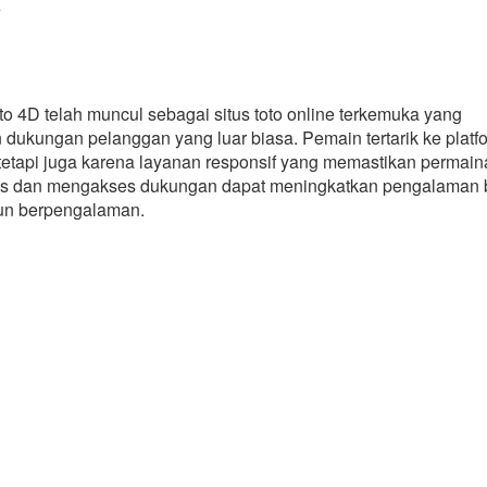
a
o 4D telah muncul sebagai situs toto online terkemuka yang
kungan pelanggan yang luar biasa. Pemain tertarik ke platfo
 tetapi juga karena layanan responsif yang memastikan permai
tus dan mengakses dukungan dapat meningkatkan pengalaman 
pun berpengalaman.